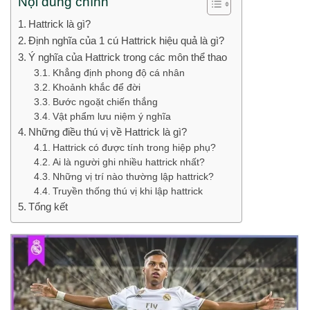
Nội dung chính
Hattrick là gì?
Định nghĩa của 1 cú Hattrick hiệu quả là gì?
Ý nghĩa của Hattrick trong các môn thể thao
Khẳng định phong độ cá nhân
Khoảnh khắc để đời
Bước ngoặt chiến thắng
Vật phẩm lưu niệm ý nghĩa
Những điều thú vị về Hattrick là gì?
Hattrick có được tính trong hiệp phụ?
Ai là người ghi nhiều hattrick nhất?
Những vị trí nào thường lập hattrick?
Truyền thống thú vị khi lập hattrick
Tổng kết