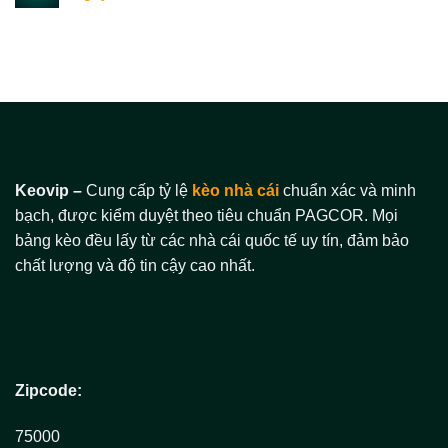
Keovip –
Cung cấp tỷ lệ
kèo nhà cái
chuẩn xác và minh
bạch, được kiểm duyệt theo tiêu chuẩn PAGCOR. Mọi
bảng kèo đều lấy từ các nhà cái quốc tế uy tín, đảm bảo
chất lượng và độ tin cậy cao nhất.
Zipcode:
75000