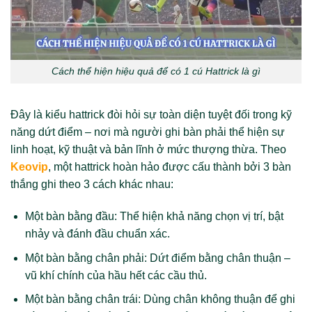
Cách thể hiện hiệu quả để có 1 cú Hattrick là gì
Đây là kiểu hattrick đòi hỏi sự toàn diện tuyệt đối trong kỹ
năng dứt điểm – nơi mà người ghi bàn phải thể hiện sự
linh hoạt, kỹ thuật và bản lĩnh ở mức thượng thừa. Theo
Keovip
, một hattrick hoàn hảo được cấu thành bởi 3 bàn
thắng ghi theo 3 cách khác nhau:
Một bàn bằng đầu: Thể hiện khả năng chọn vị trí, bật
nhảy và đánh đầu chuẩn xác.
Một bàn bằng chân phải: Dứt điểm bằng chân thuận –
vũ khí chính của hầu hết các cầu thủ.
Một bàn bằng chân trái: Dùng chân không thuận để ghi