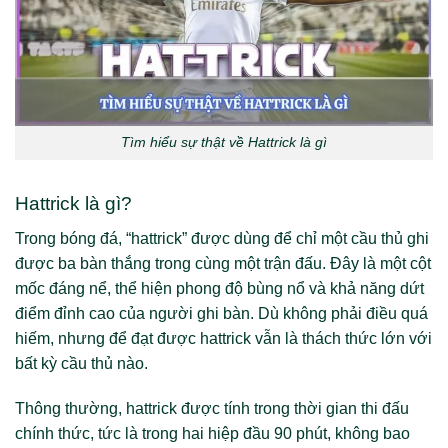
Tìm hiểu sự thật về Hattrick là gì
Hattrick là gì?
Trong bóng đá, “hattrick” được dùng để chỉ một cầu thủ ghi
được ba bàn thắng trong cùng một trận đấu. Đây là một cột
mốc đáng nể, thể hiện phong độ bùng nổ và khả năng dứt
điểm đỉnh cao của người ghi bàn. Dù không phải điều quá
hiếm, nhưng để đạt được hattrick vẫn là thách thức lớn với
bất kỳ cầu thủ nào.
Thông thường, hattrick được tính trong thời gian thi đấu
chính thức, tức là trong hai hiệp đầu 90 phút, không bao