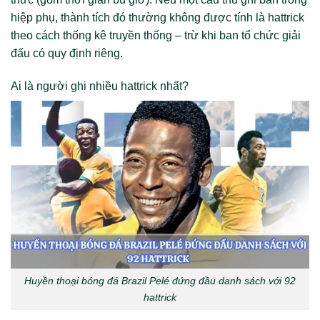
hiệp phụ, thành tích đó thường không được tính là hattrick
theo cách thống kê truyền thống – trừ khi ban tổ chức giải
đấu có quy định riêng.
Ai là người ghi nhiều hattrick nhất?
Huyền thoại bóng đá Brazil Pelé đứng đầu danh sách với 92
hattrick