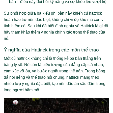
bàn – điều này đòi hỏi kỹ năng và sự khéo léo vượt trội.
Sự phối hợp giữa ba kiểu ghi bàn này khiến cú hattrick
hoàn hảo trở nên đặc biệt, không chỉ vì độ khó mà còn vì
tính hiếm có. Sau khi đã biết định nghĩa về Hattrick là gì rồi
hãy tham khảo thêm ý nghĩa chính xác trong thể thao của
nó.
Ý nghĩa của Hattrick trong các môn thể thao
Một cú hattrick không chỉ là thống kê ba bàn thắng trên
bảng tỷ số. Nó còn là biểu tượng của đẳng cấp cá nhân,
cảm xúc vỡ òa, và bước ngoặt trong thế trận. Trong bóng
đá nói riêng và thể thao nói chung, hattrick mang theo
nhiều lớp ý nghĩa đặc biệt, tạo nên dấu ấn sâu đậm trong
lòng người hâm mộ.