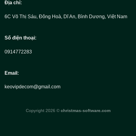
Địa chỉ:
6C Võ Thị Sáu, Đông Hoà, Dĩ An, Bình Dương, Việt Nam
Số điện thoại:
X [ĐÓNG]
0914772283
Email:
keovipdecom@gmail.com
Copyright 2026 ©
christmas-software.com