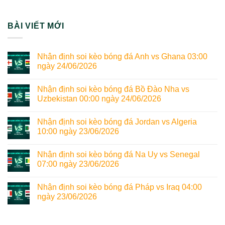
BÀI VIẾT MỚI
Nhận định soi kèo bóng đá Anh vs Ghana 03:00
ngày 24/06/2026
Nhận định soi kèo bóng đá Bồ Đào Nha vs
Uzbekistan 00:00 ngày 24/06/2026
Nhận định soi kèo bóng đá Jordan vs Algeria
10:00 ngày 23/06/2026
Nhận định soi kèo bóng đá Na Uy vs Senegal
07:00 ngày 23/06/2026
Nhận định soi kèo bóng đá Pháp vs Iraq 04:00
ngày 23/06/2026