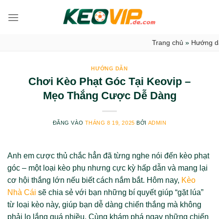
Bỏ
qua
×
nội
dung
Trang chủ
»
Hướng d
HƯỚNG DẪN
Chơi Kèo Phạt Góc Tại Keovip –
Mẹo Thắng Cược Dễ Dàng
ĐĂNG VÀO
THÁNG 8 19, 2025
BỞI
ADMIN
Anh em cược thủ chắc hẳn đã từng nghe nói đến kèo phạt
góc – một loại kèo phụ nhưng cực kỳ hấp dẫn và mang lại
cơ hội thắng lớn nếu biết cách nắm bắt. Hôm nay,
Kèo
Nhà Cái
sẽ chia sẻ với bạn những bí quyết giúp “gặt lúa”
từ loại kèo này, giúp bạn dễ dàng chiến thắng mà không
phải lo lắng quá nhiều. Cùng khám phá ngay những chiến