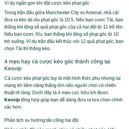
Ví dụ ngắn gọn khi đặt cược kèo phạt góc
Trong trận đấu giữa Manchester City vs Arsenal, nhà cái
đưa ra kèo tài xỉu phạt góc là 10.5. Nếu bạn cược Tài, bạn
thắng khi tổng số quả phạt góc của cả hai đội từ 11 trở lên.
Nếu bạn cược Xỉu, bạn thắng khi tổng số phạt góc từ 10
trở xuống. Ví dụ trận đấu kết thúc với 12 quả phạt góc, bạn
chọn Tài thì thắng kèo.
4 mẹo hay cá cược kèo góc thành công tại
Keovip
Cá cược kèo phạt góc tuy là một hình thức phụ nhưng lại
mang tới tiềm năng thắng lớn nếu người chơi có chiến
thuật rõ ràng. Dưới đây là 4 mẹo cực hữu ích được
Keovip
tổng hợp giúp bạn dễ dàng đưa ra lựa chọn chính
xác hơn.
Phân tích xu hướng tấn công hai đội