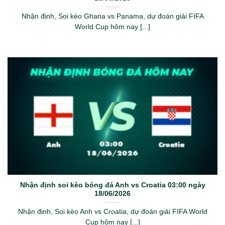
Nhận định, Soi kèo Ghana vs Panama, dự đoán giải FIFA
World Cup hôm nay [...]
Nhận định soi kèo bóng đá Anh vs Croatia 03:00 ngày
18/06/2026
Nhận định, Soi kèo Anh vs Croatia, dự đoán giải FIFA World
Cup hôm nay [...]