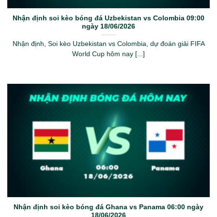
Nhận định soi kèo bóng đá Uzbekistan vs Colombia 09:00
ngày 18/06/2026
Nhận định, Soi kèo Uzbekistan vs Colombia, dự đoán giải FIFA
World Cup hôm nay [...]
Nhận định soi kèo bóng đá Ghana vs Panama 06:00 ngày
18/06/2026