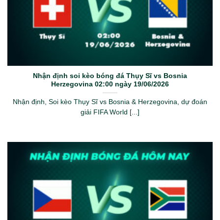
Nhận định soi kèo bóng đá Thụy Sĩ vs Bosnia
Herzegovina 02:00 ngày 19/06/2026
Nhận định, Soi kèo Thụy Sĩ vs Bosnia & Herzegovina, dự đoán
giải FIFA World [...]