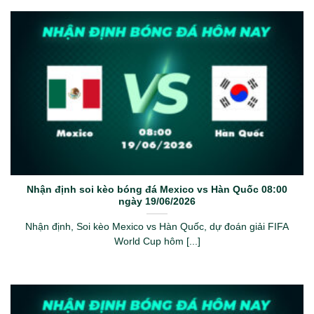
Nhận định soi kèo bóng đá Mexico vs Hàn Quốc 08:00
ngày 19/06/2026
Nhận định, Soi kèo Mexico vs Hàn Quốc, dự đoán giải FIFA
World Cup hôm [...]