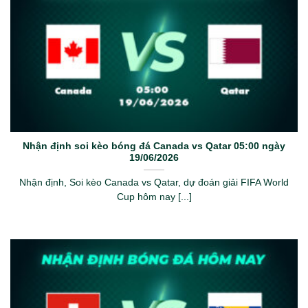
Nhận định soi kèo bóng đá Canada vs Qatar 05:00 ngày
19/06/2026
Nhận định, Soi kèo Canada vs Qatar, dự đoán giải FIFA World
Cup hôm nay [...]