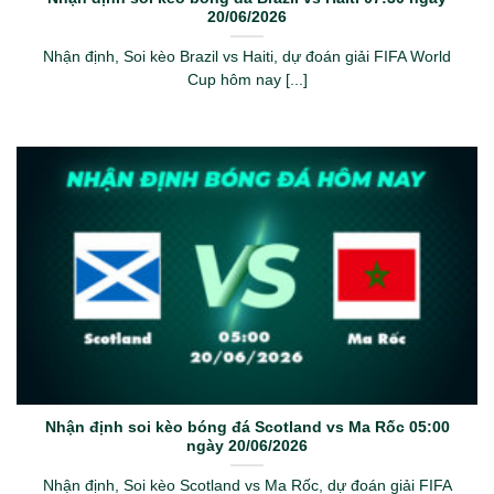
20/06/2026
Nhận định, Soi kèo Brazil vs Haiti, dự đoán giải FIFA World
Cup hôm nay [...]
Nhận định soi kèo bóng đá Scotland vs Ma Rốc 05:00
ngày 20/06/2026
Nhận định, Soi kèo Scotland vs Ma Rốc, dự đoán giải FIFA