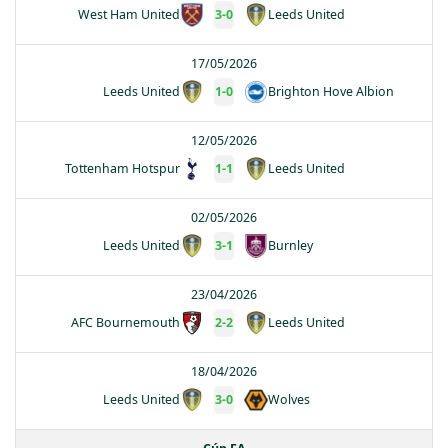
West Ham United
3
-
0
Leeds United
17/05/2026
Leeds United
1
-
0
Brighton Hove Albion
12/05/2026
Tottenham Hotspur
1
-
1
Leeds United
02/05/2026
Leeds United
3
-
1
Burnley
23/04/2026
AFC Bournemouth
2
-
2
Leeds United
18/04/2026
Leeds United
3
-
0
Wolves