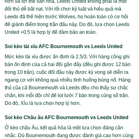
hơn và lợi thế sân nhà, Leeds United không phải là một
đối thủ dễ bắt nạt. Với lối chơi kỷ luật và hiệu quả mà
Leeds đã thể hiện trước Wolves, họ hoàn toàn có cơ hội
để giành điểm trong trận đấu này. Do đó, lựa chọn Leeds
United +0.5 là hợp lý để đảm bảo an toàn.
Soi kèo tài xỉu AFC Bournemouth vs Leeds United
Mức kèo tài xỉu được ấn định là 2.5/3. Với hàng công ghi
bàn ổn định của cả hai đội gần đây (đều ghi được 12 bàn
trong 10 trận), cuộc đối đầu này được kỳ vọng sẽ diễn ra
ngang cơ với không quá nhiều tình huống bùng nổ. Hàng
thủ của cả Bournemouth và Leeds đều cho thấy sự chắc
chắn, khi mỗi đội chỉ để lọt lưới 7 bàn trong cùng số trận.
Do đó, Xỉu là lựa chọn hợp lý hơn.
Soi kèo Châu âu AFC Bournemouth vs Leeds United
Ở kèo châu Âu, kết quả hòa là một lựa chọn đáng cân
nhắc. Dù Bournemouth đang được đánh giá cao hơn cùng