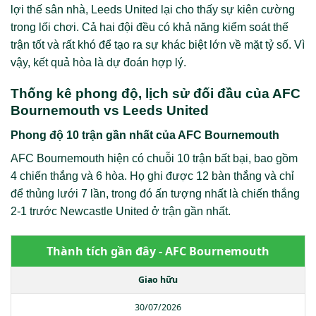
lợi thế sân nhà, Leeds United lại cho thấy sự kiên cường
trong lối chơi. Cả hai đội đều có khả năng kiểm soát thế
trận tốt và rất khó để tạo ra sự khác biệt lớn về mặt tỷ số. Vì
vậy, kết quả hòa là dự đoán hợp lý.
Thống kê phong độ, lịch sử đối đầu của AFC
Bournemouth vs Leeds United
Phong độ 10 trận gần nhất của AFC Bournemouth
AFC Bournemouth hiện có chuỗi 10 trận bất bại, bao gồm
4 chiến thắng và 6 hòa. Họ ghi được 12 bàn thắng và chỉ
để thủng lưới 7 lần, trong đó ấn tượng nhất là chiến thắng
2-1 trước Newcastle United ở trận gần nhất.
Thành tích gần đây - AFC Bournemouth
Giao hữu
30/07/2026