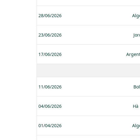
28/06/2026
Alg
23/06/2026
Jo
17/06/2026
Argen
11/06/2026
Bol
04/06/2026
Hà
01/04/2026
Alg