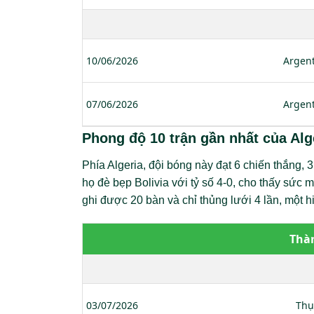
10/06/2026
Argen
07/06/2026
Argen
Phong độ 10 trận gần nhất của Alg
Phía Algeria, đội bóng này đạt 6 chiến thắng, 3
họ đè bẹp Bolivia với tỷ số 4-0, cho thấy sức
ghi được 20 bàn và chỉ thủng lưới 4 lần, một 
Thàn
03/07/2026
Thụ