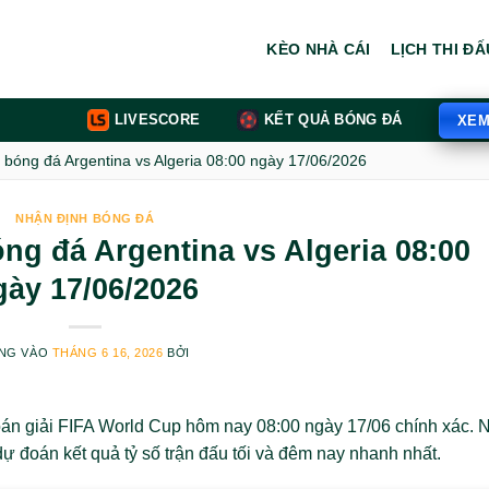
×
KÈO NHÀ CÁI
LỊCH THI ĐẤ
LIVESCORE
KẾT QUẢ BÓNG ĐÁ
XEM
 bóng đá Argentina vs Algeria 08:00 ngày 17/06/2026
NHẬN ĐỊNH BÓNG ĐÁ
ng đá Argentina vs Algeria 08:00
gày 17/06/2026
NG VÀO
THÁNG 6 16, 2026
BỞI
đoán giải FIFA World Cup hôm nay 08:00 ngày 17/06 chính xác. 
 dự đoán kết quả tỷ số trận đấu tối và đêm nay nhanh nhất.