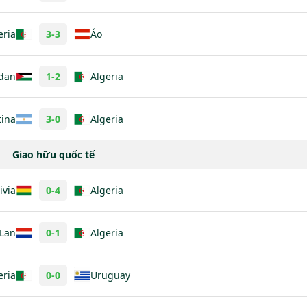
eria
3
-
3
Áo
rdan
1
-
2
Algeria
tina
3
-
0
Algeria
Giao hữu quốc tế
ivia
0
-
4
Algeria
 Lan
0
-
1
Algeria
eria
0
-
0
Uruguay