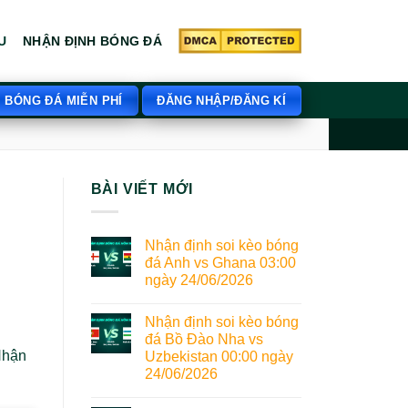
U
NHẬN ĐỊNH BÓNG ĐÁ
 BÓNG ĐÁ MIỄN PHÍ
ĐĂNG NHẬP/ĐĂNG KÍ
BÀI VIẾT MỚI
Nhận định soi kèo bóng
đá Anh vs Ghana 03:00
ngày 24/06/2026
Nhận định soi kèo bóng
đá Bồ Đào Nha vs
Nhận
Uzbekistan 00:00 ngày
24/06/2026