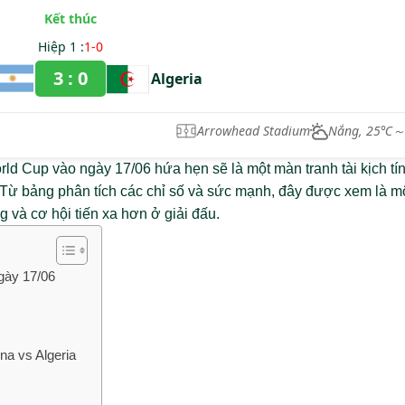
Kết thúc
Hiệp 1 :
1
-
0
3
:
0
Algeria
Arrowhead Stadium
Nắng, 25℃
rld Cup vào ngày 17/06 hứa hẹn sẽ là một màn tranh tài kịch tí
. Từ bảng phân tích các chỉ số và sức mạnh, đây được xem là m
g và cơ hội tiến xa hơn ở giải đấu.
ngày 17/06
na vs Algeria