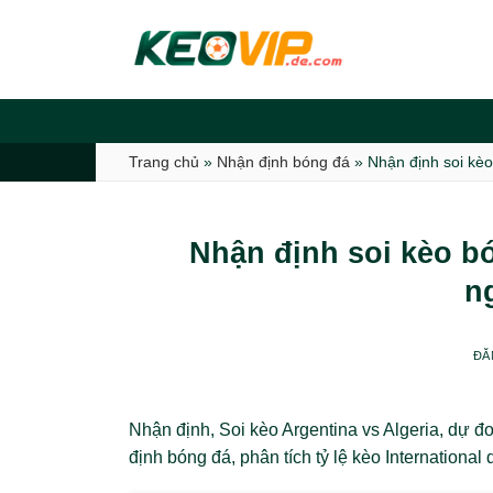
Bỏ
qua
nội
dung
Trang chủ
»
Nhận định bóng đá
»
Nhận định soi kèo
Nhận định soi kèo bó
n
ĐĂ
Nhận định, Soi kèo Argentina vs Algeria, dự 
định bóng đá, phân tích tỷ lệ kèo International