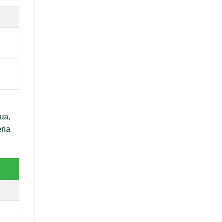
qua,
ria