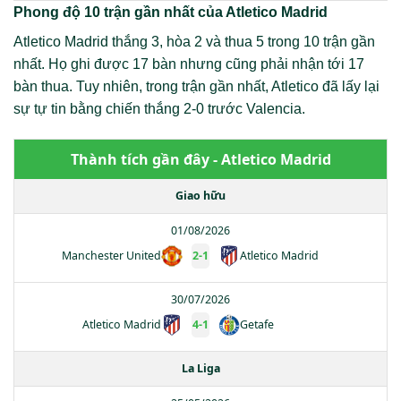
Phong độ 10 trận gần nhất của Atletico Madrid
Atletico Madrid thắng 3, hòa 2 và thua 5 trong 10 trận gần
nhất. Họ ghi được 17 bàn nhưng cũng phải nhận tới 17
bàn thua. Tuy nhiên, trong trận gần nhất, Atletico đã lấy lại
sự tự tin bằng chiến thắng 2-0 trước Valencia.
Thành tích gần đây - Atletico Madrid
Giao hữu
01/08/2026
Manchester United
2
-
1
Atletico Madrid
30/07/2026
Atletico Madrid
4
-
1
Getafe
La Liga