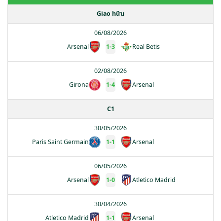
Giao hữu
06/08/2026
Arsenal
1
-
3
Real Betis
02/08/2026
Girona
1
-
4
Arsenal
C1
30/05/2026
Paris Saint Germain
1
-
1
Arsenal
06/05/2026
Arsenal
1
-
0
Atletico Madrid
30/04/2026
Atletico Madrid
1
-
1
Arsenal