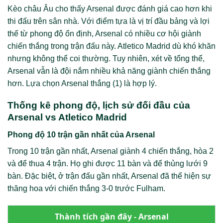
Kèo châu Âu cho thấy Arsenal được đánh giá cao hơn khi
thi đấu trên sân nhà. Với điểm tựa là vị trí đầu bảng và lợi
thế từ phong độ ổn định, Arsenal có nhiều cơ hội giành
chiến thắng trong trận đấu này. Atletico Madrid dù khó khăn
nhưng không thể coi thường. Tuy nhiên, xét về tổng thể,
Arsenal vẫn là đội nắm nhiều khả năng giành chiến thắng
hơn. Lựa chọn Arsenal thắng (1) là hợp lý.
Thống kê phong độ, lịch sử đối đầu của
Arsenal vs Atletico Madrid
Phong độ 10 trận gần nhất của Arsenal
Trong 10 trận gần nhất, Arsenal giành 4 chiến thắng, hòa 2
và để thua 4 trận. Họ ghi được 11 bàn và để thủng lưới 9
bàn. Đặc biệt, ở trận đấu gần nhất, Arsenal đã thể hiện sự
thăng hoa với chiến thắng 3-0 trước Fulham.
Thành tích gần đây - Arsenal