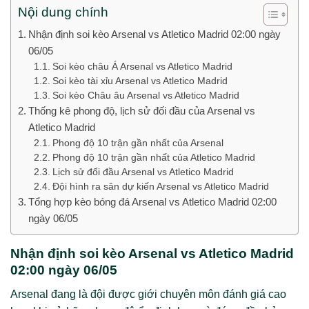
Nội dung chính
Nhận định soi kèo Arsenal vs Atletico Madrid 02:00 ngày
06/05
Soi kèo châu Á Arsenal vs Atletico Madrid
Soi kèo tài xỉu Arsenal vs Atletico Madrid
Soi kèo Châu âu Arsenal vs Atletico Madrid
Thống kê phong độ, lịch sử đối đầu của Arsenal vs
Atletico Madrid
Phong độ 10 trận gần nhất của Arsenal
Phong độ 10 trận gần nhất của Atletico Madrid
Lịch sử đối đầu Arsenal vs Atletico Madrid
Đội hình ra sân dự kiến Arsenal vs Atletico Madrid
Tổng hợp kèo bóng đá Arsenal vs Atletico Madrid 02:00
ngày 06/05
Nhận định soi kèo Arsenal vs Atletico Madrid
02:00 ngày 06/05
Arsenal đang là đội được giới chuyên môn đánh giá cao