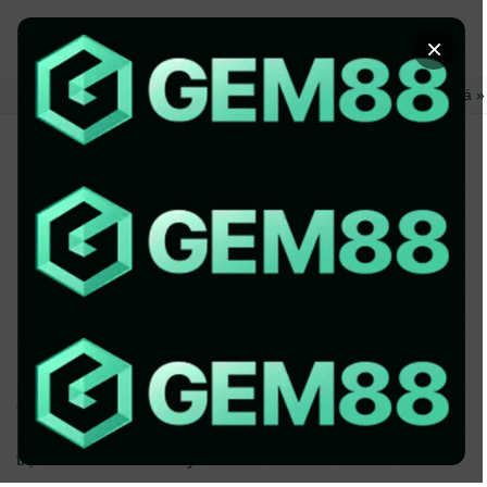
Bỏ
qua
×
nội
dung
Trang chủ
»
Nhận định bóng đá
NHẬN ĐỊNH BÓNG ĐÁ
Nhận định soi kèo bóng đá Arsenal
vs Atletico Madrid 02:00 ngày
06/05/2026
ĐĂNG VÀO
THÁNG 5 5, 2026
BỞI
Nhận định, Soi kèo Arsenal vs Atletico Madrid, dự đoán
giải C1 hôm nay 02:00 ngày 06/05 chính xác. Nhận định
bóng đá, phân tích tỷ lệ kèo Europe dự đoán kết quả tỷ số
trận đấu tối và đêm nay nhanh nhất.