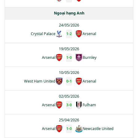
Ngoại hạng Anh
24/05/2026
Crystal Palace
1
-
2
Arsenal
19/05/2026
Arsenal
1
-
0
Burnley
10/05/2026
West Ham United
0
-
1
Arsenal
02/05/2026
Arsenal
3
-
0
Fulham
25/04/2026
Arsenal
1
-
0
Newcastle United