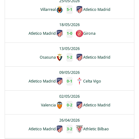
25/05/2026
Villarreal
5
-
1
Atletico Madrid
18/05/2026
Atletico Madrid
1
-
0
Girona
13/05/2026
Osasuna
1
-
2
Atletico Madrid
09/05/2026
Atletico Madrid
0
-
1
Celta Vigo
02/05/2026
Valencia
0
-
2
Atletico Madrid
26/04/2026
Atletico Madrid
3
-
2
Athletic Bilbao