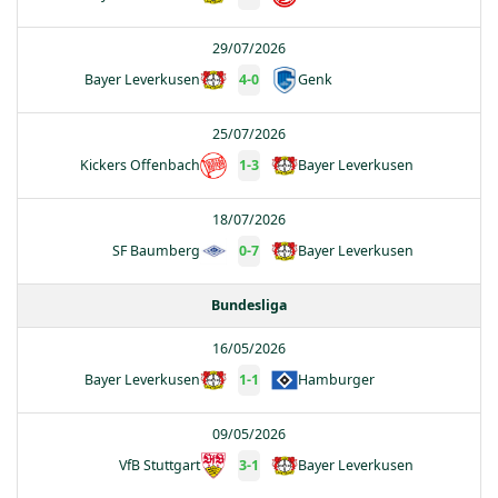
29/07/2026
Bayer Leverkusen
4
-
0
Genk
25/07/2026
Kickers Offenbach
1
-
3
Bayer Leverkusen
18/07/2026
SF Baumberg
0
-
7
Bayer Leverkusen
Bundesliga
16/05/2026
Bayer Leverkusen
1
-
1
Hamburger
09/05/2026
VfB Stuttgart
3
-
1
Bayer Leverkusen