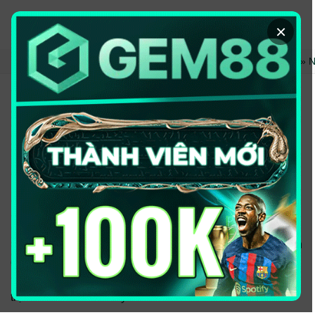
Bỏ
qua
×
nội
dung
Trang chủ
»
Nhận định bóng đá
»
N
NHẬN ĐỊNH BÓNG ĐÁ
Nhận định soi kèo bóng đá Bayer
Leverkusen vs Arsenal 00:45 ngày
12/03/2026
ĐĂNG VÀO
THÁNG 3 11, 2026
BỞI
Nhận định, Soi kèo Bayer Leverkusen vs Arsenal, dự đoán
giải C1 hôm nay 00:45 ngày 12/03 chính xác. Nhận định
bóng đá, phân tích tỷ lệ kèo Europe dự đoán kết quả tỷ số
trận đấu tối và đêm nay nhanh nhất.