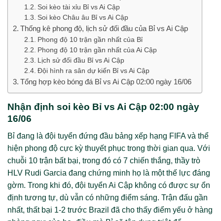
Soi kèo tài xỉu Bỉ vs Ai Cập
Soi kèo Châu âu Bỉ vs Ai Cập
Thống kê phong độ, lịch sử đối đầu của Bỉ vs Ai Cập
Phong độ 10 trận gần nhất của Bỉ
Phong độ 10 trận gần nhất của Ai Cập
Lịch sử đối đầu Bỉ vs Ai Cập
Đội hình ra sân dự kiến Bỉ vs Ai Cập
Tổng hợp kèo bóng đá Bỉ vs Ai Cập 02:00 ngày 16/06
Nhận định soi kèo Bỉ vs Ai Cập 02:00 ngày
16/06
Bỉ đang là đội tuyển đứng đầu bảng xếp hạng FIFA và thể
hiện phong độ cực kỳ thuyết phục trong thời gian qua. Với
chuỗi 10 trận bất bại, trong đó có 7 chiến thắng, thầy trò
HLV Rudi Garcia đang chứng minh họ là một thế lực đáng
gờm. Trong khi đó, đội tuyển Ai Cập không có được sự ổn
định tương tự, dù vẫn có những điểm sáng. Trận đấu gần
nhất, thất bại 1-2 trước Brazil đã cho thấy điểm yếu ở hàng