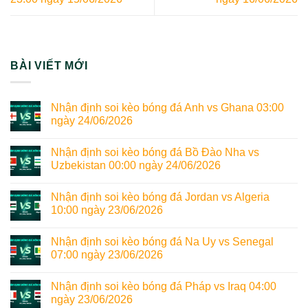
BÀI VIẾT MỚI
Nhận định soi kèo bóng đá Anh vs Ghana 03:00
ngày 24/06/2026
Nhận định soi kèo bóng đá Bồ Đào Nha vs
Uzbekistan 00:00 ngày 24/06/2026
Nhận định soi kèo bóng đá Jordan vs Algeria
10:00 ngày 23/06/2026
Nhận định soi kèo bóng đá Na Uy vs Senegal
07:00 ngày 23/06/2026
Nhận định soi kèo bóng đá Pháp vs Iraq 04:00
ngày 23/06/2026