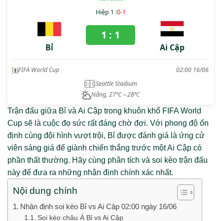
Hiệp 1 :
0
-
1
1
:
1
Bỉ
Ai Cập
FIFA World Cup
02:00
16/06
Seattle Stadium
Nắng, 27℃～28℃
Trận đấu giữa Bỉ và Ai Cập trong khuôn khổ FIFA World
Cup sẽ là cuộc đọ sức rất đáng chờ đợi. Với phong độ ổn
định cùng đội hình vượt trội, Bỉ được đánh giá là ứng cử
viên sáng giá để giành chiến thắng trước một Ai Cập có
phần thất thường. Hãy cùng phân tích và soi kèo trận đấu
này để đưa ra những nhận định chính xác nhất.
Nội dung chính
Nhận định soi kèo Bỉ vs Ai Cập 02:00 ngày 16/06
Soi kèo châu Á Bỉ vs Ai Cập