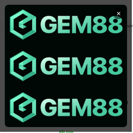
Bỏ
qua
×
nội
dung
Trang chủ
»
Nhận định bó
NHẬN ĐỊNH BÓNG ĐÁ
Nhận định soi kèo bóng đá Bỉ vs Ai
Cập 02:00 ngày 16/06/2026
ĐĂNG VÀO
THÁNG 6 15, 2026
BỞI
Nhận định, Soi kèo Bỉ vs Ai Cập, dự đoán giải FIFA World
Cup hôm nay 02:00 ngày 16/06 chính xác. Nhận định bóng
đá, phân tích tỷ lệ kèo International dự đoán kết quả tỷ số
trận đấu tối và đêm nay nhanh nhất.
Kết thúc