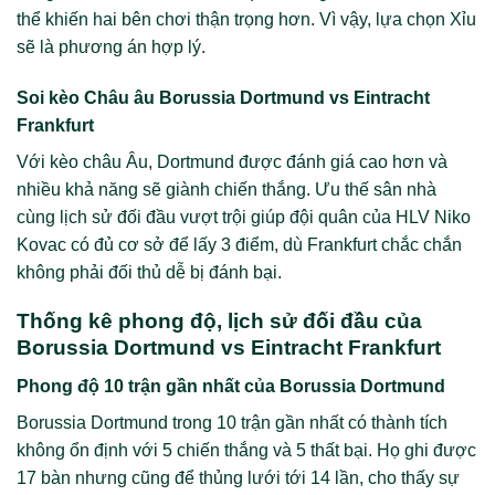
thể khiến hai bên chơi thận trọng hơn. Vì vậy, lựa chọn Xỉu
sẽ là phương án hợp lý.
Soi kèo Châu âu Borussia Dortmund vs Eintracht
Frankfurt
Với kèo châu Âu, Dortmund được đánh giá cao hơn và
nhiều khả năng sẽ giành chiến thắng. Ưu thế sân nhà
cùng lịch sử đối đầu vượt trội giúp đội quân của HLV Niko
Kovac có đủ cơ sở để lấy 3 điểm, dù Frankfurt chắc chắn
không phải đối thủ dễ bị đánh bại.
Thống kê phong độ, lịch sử đối đầu của
Borussia Dortmund vs Eintracht Frankfurt
Phong độ 10 trận gần nhất của Borussia Dortmund
Borussia Dortmund trong 10 trận gần nhất có thành tích
không ổn định với 5 chiến thắng và 5 thất bại. Họ ghi được
17 bàn nhưng cũng để thủng lưới tới 14 lần, cho thấy sự