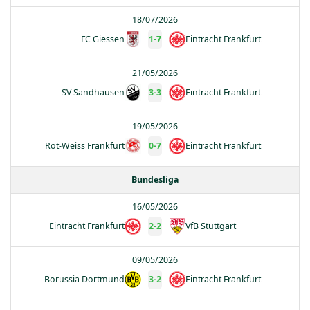
18/07/2026
FC Giessen
1
-
7
Eintracht Frankfurt
21/05/2026
SV Sandhausen
3
-
3
Eintracht Frankfurt
19/05/2026
Rot-Weiss Frankfurt
0
-
7
Eintracht Frankfurt
Bundesliga
16/05/2026
Eintracht Frankfurt
2
-
2
VfB Stuttgart
09/05/2026
Borussia Dortmund
3
-
2
Eintracht Frankfurt