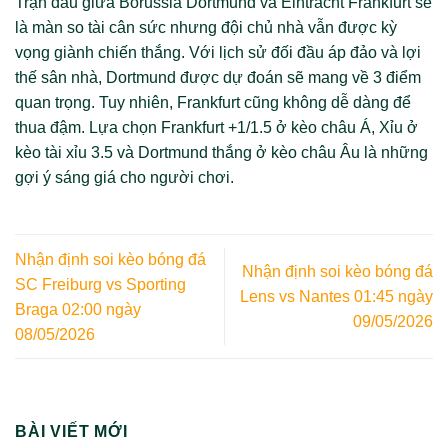
Trận đấu giữa Borussia Dortmund và Eintracht Frankfurt sẽ
là màn so tài cân sức nhưng đội chủ nhà vẫn được kỳ
vọng giành chiến thắng. Với lịch sử đối đầu áp đảo và lợi
thế sân nhà, Dortmund được dự đoán sẽ mang về 3 điểm
quan trọng. Tuy nhiên, Frankfurt cũng không dễ dàng để
thua đậm. Lựa chọn Frankfurt +1/1.5 ở kèo châu Á, Xỉu ở
kèo tài xỉu 3.5 và Dortmund thắng ở kèo châu Âu là những
gợi ý sáng giá cho người chơi.
Nhận định soi kèo bóng đá
Nhận định soi kèo bóng đá
SC Freiburg vs Sporting
Lens vs Nantes 01:45 ngày
Braga 02:00 ngày
09/05/2026
08/05/2026
BÀI VIẾT MỚI