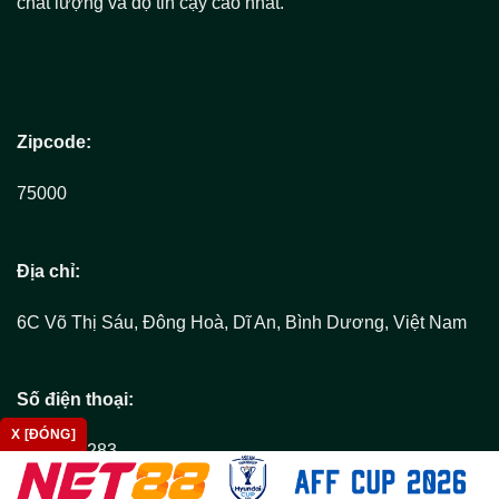
chất lượng và độ tin cậy cao nhất.
Zipcode:
75000
Địa chỉ:
6C Võ Thị Sáu, Đông Hoà, Dĩ An, Bình Dương, Việt Nam
Số điện thoại:
X [ĐÓNG]
0914772283