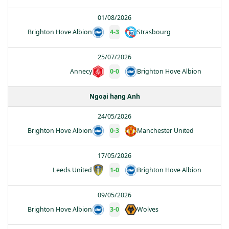
01/08/2026
Brighton Hove Albion
4
-
3
Strasbourg
25/07/2026
Annecy
0
-
0
Brighton Hove Albion
Ngoại hạng Anh
24/05/2026
Brighton Hove Albion
0
-
3
Manchester United
17/05/2026
Leeds United
1
-
0
Brighton Hove Albion
09/05/2026
Brighton Hove Albion
3
-
0
Wolves