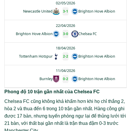
02/05/2026
Newcastle United
3
-
1
Brighton Hove Albion
22/04/2026
Brighton Hove Albion
3
-
0
Chelsea FC
18/04/2026
Tottenham Hotspur
2
-
2
Brighton Hove Albion
11/04/2026
Burnley
0
-
2
Brighton Hove Albion
Phong độ 10 trận gần nhất của Chelsea FC
Chelsea FC cũng không khá khẩm hơn khi họ chỉ thắng 2,
hòa 2 và thua đến 6 trong 10 trận gần nhất. Hàng công ghi
được 17 bàn, nhưng tuyến phòng ngự lại để thủng lưới tới
21 bàn, với thất bại gần nhất là trận thua đậm 0-3 trước
Manchester City.