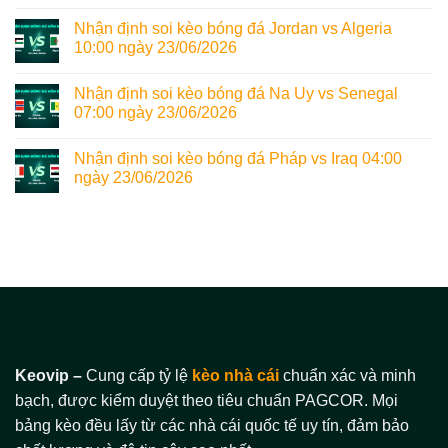
Nhận định soi kèo bóng đá Jordan vs Algeria
10:00 ngày 23/06/2026
Nhận định soi kèo bóng đá Na Uy vs Senegal
07:00 ngày 23/06/2026
Nhận định soi kèo bóng đá Pháp vs Iraq 04:00
ngày 23/06/2026
Keovip –
Cung cấp tỷ lệ
kèo nhà cái
chuẩn xác và minh
bạch, được kiểm duyệt theo tiêu chuẩn PAGCOR. Mọi
bảng kèo đều lấy từ các nhà cái quốc tế uy tín, đảm bảo