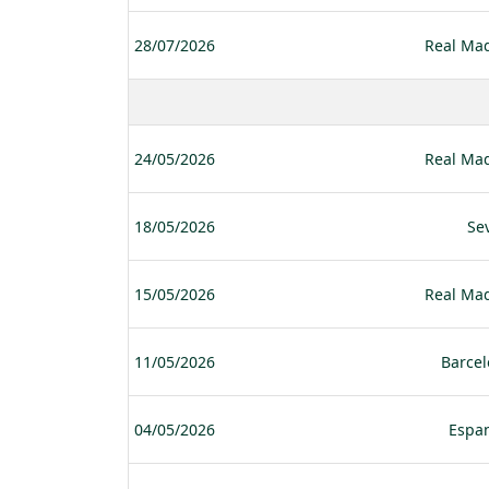
28/07/2026
Real Ma
24/05/2026
Real Ma
18/05/2026
Sev
15/05/2026
Real Ma
11/05/2026
Barce
04/05/2026
Espa