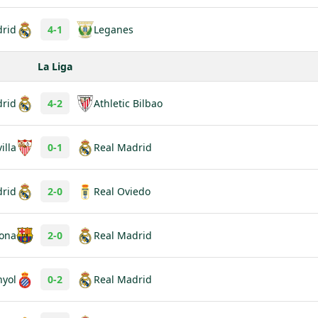
drid
4
-
1
Leganes
La Liga
drid
4
-
2
Athletic Bilbao
illa
0
-
1
Real Madrid
drid
2
-
0
Real Oviedo
lona
2
-
0
Real Madrid
nyol
0
-
2
Real Madrid