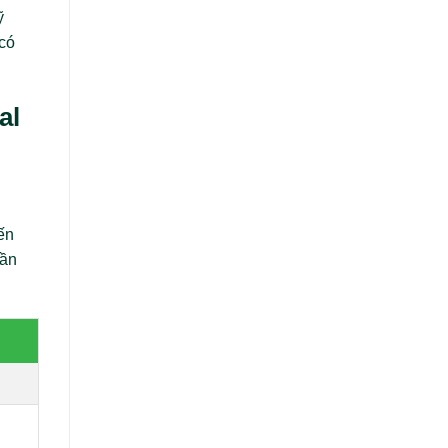
ỹ
 có
al
ến
gần