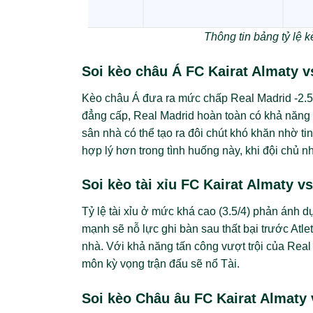
Thông tin bảng tỷ lệ 
Soi kèo châu Á FC Kairat Almaty v
Kèo châu Á đưa ra mức chấp Real Madrid -2.5/
đẳng cấp, Real Madrid hoàn toàn có khả năng th
sân nhà có thể tạo ra đôi chút khó khăn nhờ tin
hợp lý hơn trong tình huống này, khi đội chủ n
Soi kèo tài xỉu FC Kairat Almaty v
Tỷ lệ tài xỉu ở mức khá cao (3.5/4) phản ánh 
mạnh sẽ nỗ lực ghi bàn sau thất bại trước Atlet
nhà. Với khả năng tấn công vượt trội của Real
môn kỳ vọng trận đấu sẽ nổ Tài.
Soi kèo Châu âu FC Kairat Almaty 