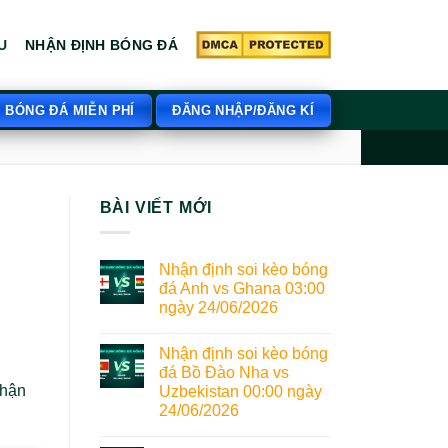
U
NHẬN ĐỊNH BÓNG ĐÁ
 BÓNG ĐÁ MIỄN PHÍ
ĐĂNG NHẬP/ĐĂNG KÍ
BÀI VIẾT MỚI
Nhận định soi kèo bóng
đá Anh vs Ghana 03:00
ngày 24/06/2026
Nhận định soi kèo bóng
đá Bồ Đào Nha vs
Nhận
Uzbekistan 00:00 ngày
24/06/2026