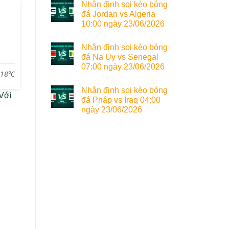
Nhận định soi kèo bóng
đá Jordan vs Algeria
10:00 ngày 23/06/2026
Nhận định soi kèo bóng
đá Na Uy vs Senegal
07:00 ngày 23/06/2026
～18℃
Nhận định soi kèo bóng
 Với
đá Pháp vs Iraq 04:00
ngày 23/06/2026