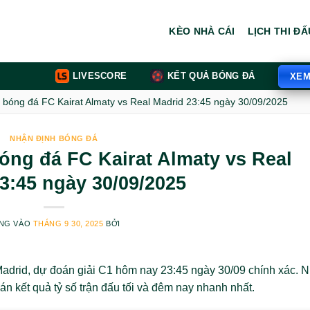
×
KÈO NHÀ CÁI
LỊCH THI ĐẤ
LIVESCORE
KẾT QUẢ BÓNG ĐÁ
XEM
o bóng đá FC Kairat Almaty vs Real Madrid 23:45 ngày 30/09/2025
NHẬN ĐỊNH BÓNG ĐÁ
óng đá FC Kairat Almaty vs Real
3:45 ngày 30/09/2025
NG VÀO
THÁNG 9 30, 2025
BỞI
Madrid, dự đoán giải C1 hôm nay 23:45 ngày 30/09 chính xác. 
án kết quả tỷ số trận đấu tối và đêm nay nhanh nhất.