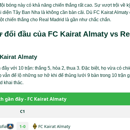
i bóng này có khả năng chiến thắng rất cao. Sự vượt trội về k
đại diện Tây Ban Nha là không cần bàn cãi. Dù FC Kairat Almaty
một chiến thắng cho Real Madrid là gần như chắc chắn.
 đối đầu của FC Kairat Almaty vs Re
Kairat Almaty
đây với 10 trận: thắng 5, hòa 2, thua 3. Đặc biệt, họ vừa có chi
 vẫn để lộ những sơ hở khi để thủng lưới 9 bàn trong 10 trận 
d khai thác.
h gần đây - FC Kairat Almaty
C1
ofia
1
-
0
FC Kairat Almaty