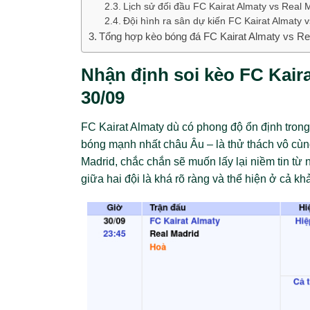
Lịch sử đối đầu FC Kairat Almaty vs Real 
Đội hình ra sân dự kiến FC Kairat Almaty 
Tổng hợp kèo bóng đá FC Kairat Almaty vs Re
Nhận định soi kèo FC Kaira
30/09
FC Kairat Almaty dù có phong độ ổn định tron
bóng mạnh nhất châu Âu – là thử thách vô cùng
Madrid, chắc chắn sẽ muốn lấy lại niềm tin t
giữa hai đội là khá rõ ràng và thể hiện ở cả k