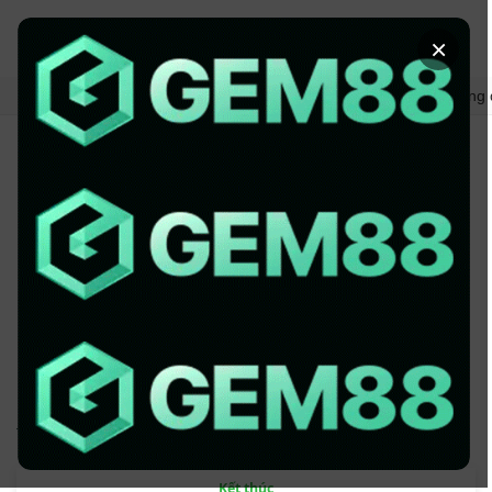
Bỏ
qua
×
nội
dung
Trang chủ
»
Nhận định bóng 
NHẬN ĐỊNH BÓNG ĐÁ
Nhận định soi kèo bóng đá FC
Porto vs Nice 00:45 ngày 28/11/2025
ĐĂNG VÀO
THÁNG 11 27, 2025
BỞI
Nhận định, Soi kèo FC Porto vs Nice, dự đoán giải C2
hôm nay 00:45 ngày 28/11 chính xác. Nhận định bóng đá,
phân tích tỷ lệ kèo Europe dự đoán kết quả tỷ số trận đấu
tối và đêm nay nhanh nhất.
Kết thúc