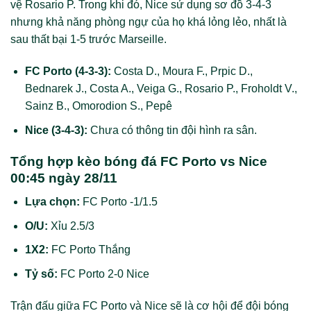
vệ Rosario P. Trong khi đó, Nice sử dụng sơ đồ 3-4-3
nhưng khả năng phòng ngự của họ khá lỏng lẻo, nhất là
sau thất bại 1-5 trước Marseille.
FC Porto (4-3-3):
Costa D., Moura F., Prpic D.,
Bednarek J., Costa A., Veiga G., Rosario P., Froholdt V.,
Sainz B., Omorodion S., Pepê
Nice (3-4-3):
Chưa có thông tin đội hình ra sân.
Tổng hợp kèo bóng đá FC Porto vs Nice
00:45 ngày 28/11
Lựa chọn:
FC Porto -1/1.5
O/U:
Xỉu 2.5/3
1X2:
FC Porto Thắng
Tỷ số:
FC Porto 2-0 Nice
Trận đấu giữa FC Porto và Nice sẽ là cơ hội để đội bóng