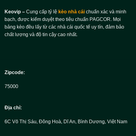
Keovip –
Cung cấp tỷ lệ
kèo nhà cái
chuẩn xác và minh
bạch, được kiểm duyệt theo tiêu chuẩn PAGCOR. Mọi
bảng kèo đều lấy từ các nhà cái quốc tế uy tín, đảm bảo
chất lượng và độ tin cậy cao nhất.
Zipcode:
75000
Địa chỉ:
6C Võ Thị Sáu, Đông Hoà, Dĩ An, Bình Dương, Việt Nam