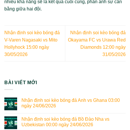
nhiều khả năng sẽ là kết quả cuối cùng, phản ánh sự cân
bằng giữa hai đội.
Nhận định soi kèo bóng đá
Nhận định soi kèo bóng đá
V-Varen Nagasaki vs Mito
Okayama FC vs Urawa Red
Hollyhock 15:00 ngày
Diamonds 12:00 ngày
30/05/2026
31/05/2026
BÀI VIẾT MỚI
Nhận định soi kèo bóng đá Anh vs Ghana 03:00
ngày 24/06/2026
Nhận định soi kèo bóng đá Bồ Đào Nha vs
Uzbekistan 00:00 ngày 24/06/2026