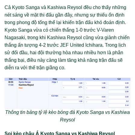
Cả Kyoto Sanga và Kashiwa Reysol đều cho thấy những
nét sáng về mặt thi đấu gần đây, nhưng sự thiếu ổn định
trong phong độ tổng thể lại khiến trận đấu khó đoán định.
Kyoto Sanga vừa có chiến thắng 1-0 trước V-Varen
Nagasaki, trong khi Kashiwa Reysol cũng vừa giành chiến
thắng ấn tượng 4-2 trước JEF United Ichihara. Trong lịch
sử đối đầu, hai đội thường hòa nhau nhiều hơn là phân
thắng bại, điều này càng làm tăng khả năng trận đấu sẽ
diễn ra với thế trận giằng co.
Thông tin bảng tỷ lệ kèo bóng đá Kyoto Sanga vs Kashiwa
Reysol
Soi kèo châu Á Kyoto Sanga vs Kashiwa Reysol