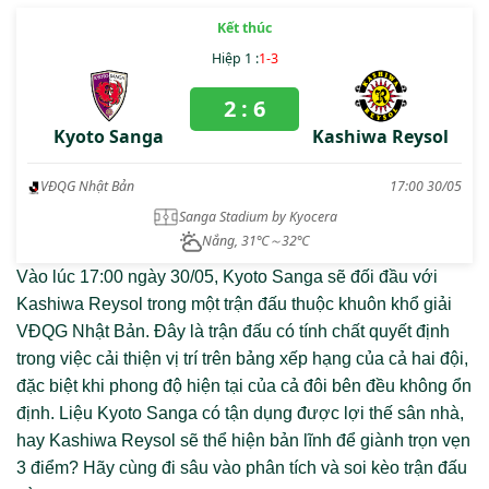
Kết thúc
Hiệp 1 :
1
-
3
2
:
6
Kyoto Sanga
Kashiwa Reysol
VĐQG Nhật Bản
17:00
30/05
Sanga Stadium by Kyocera
Nắng, 31℃～32℃
Vào lúc 17:00 ngày 30/05, Kyoto Sanga sẽ đối đầu với
Kashiwa Reysol trong một trận đấu thuộc khuôn khổ giải
VĐQG Nhật Bản. Đây là trận đấu có tính chất quyết định
trong việc cải thiện vị trí trên bảng xếp hạng của cả hai đội,
đặc biệt khi phong độ hiện tại của cả đôi bên đều không ổn
định. Liệu Kyoto Sanga có tận dụng được lợi thế sân nhà,
hay Kashiwa Reysol sẽ thể hiện bản lĩnh để giành trọn vẹn
3 điểm? Hãy cùng đi sâu vào phân tích và soi kèo trận đấu