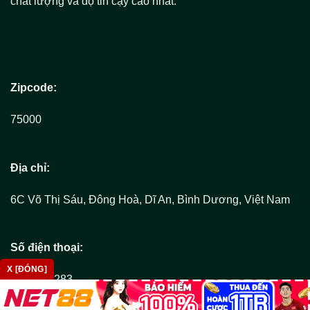
chất lượng và độ tin cậy cao nhất.
Zipcode:
75000
Địa chỉ:
6C Võ Thị Sáu, Đông Hoà, Dĩ An, Bình Dương, Việt Nam
Số điện thoại:
X [ĐÓNG]
0914772283