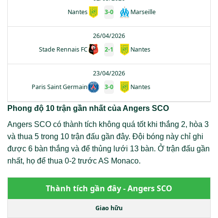
Nantes
3
-
0
Marseille
26/04/2026
Stade Rennais FC
2
-
1
Nantes
23/04/2026
Paris Saint Germain
3
-
0
Nantes
Phong độ 10 trận gần nhất của Angers SCO
Angers SCO có thành tích không quá tốt khi thắng 2, hòa 3
và thua 5 trong 10 trận đấu gần đây. Đội bóng này chỉ ghi
được 6 bàn thắng và để thủng lưới 13 bàn. Ở trận đấu gần
nhất, họ để thua 0-2 trước AS Monaco.
Thành tích gần đây - Angers SCO
Giao hữu