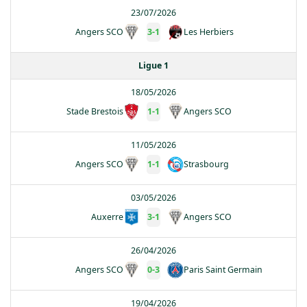
23/07/2026
Angers SCO
3
-
1
Les Herbiers
Ligue 1
18/05/2026
Stade Brestois
1
-
1
Angers SCO
11/05/2026
Angers SCO
1
-
1
Strasbourg
03/05/2026
Auxerre
3
-
1
Angers SCO
26/04/2026
Angers SCO
0
-
3
Paris Saint Germain
19/04/2026