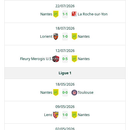
22/07/2026
Nantes
1
-
1
La Roche-sur-Yon
18/07/2026
Lorient
1
-
0
Nantes
12/07/2026
Fleury Merogis U.S.
0
-
5
Nantes
Ligue 1
18/05/2026
Nantes
0
-
0
Toulouse
09/05/2026
Lens
1
-
0
Nantes
02/05/2026