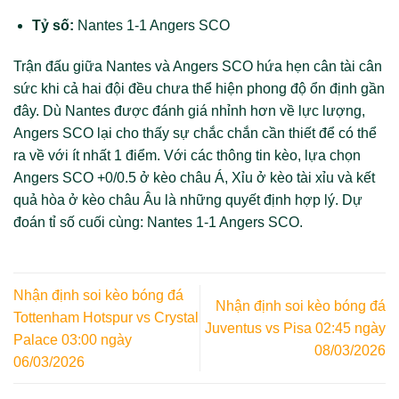
Tỷ số:
Nantes 1-1 Angers SCO
Trận đấu giữa Nantes và Angers SCO hứa hẹn cân tài cân
sức khi cả hai đội đều chưa thể hiện phong độ ổn định gần
đây. Dù Nantes được đánh giá nhỉnh hơn về lực lượng,
Angers SCO lại cho thấy sự chắc chắn cần thiết để có thể
ra về với ít nhất 1 điểm. Với các thông tin kèo, lựa chọn
Angers SCO +0/0.5 ở kèo châu Á, Xỉu ở kèo tài xỉu và kết
quả hòa ở kèo châu Âu là những quyết định hợp lý. Dự
đoán tỉ số cuối cùng: Nantes 1-1 Angers SCO.
Nhận định soi kèo bóng đá
Nhận định soi kèo bóng đá
Tottenham Hotspur vs Crystal
Juventus vs Pisa 02:45 ngày
Palace 03:00 ngày
08/03/2026
06/03/2026