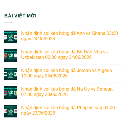
BÀI VIẾT MỚI
Nhận định soi kèo bóng đá Anh vs Ghana 03:00
ngày 24/06/2026
Nhận định soi kèo bóng đá Bồ Đào Nha vs
Uzbekistan 00:00 ngày 24/06/2026
Nhận định soi kèo bóng đá Jordan vs Algeria
10:00 ngày 23/06/2026
Nhận định soi kèo bóng đá Na Uy vs Senegal
07:00 ngày 23/06/2026
Nhận định soi kèo bóng đá Pháp vs Iraq 04:00
ngày 23/06/2026