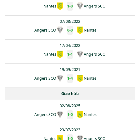
Nantes
1
-
0
Angers SCO
07/08/2022
Angers SCO
0
-
0
Nantes
17/04/2022
Nantes
1
-
1
Angers SCO
19/09/2021
Angers SCO
1
-
4
Nantes
Giao hữu
02/08/2025
Angers SCO
1
-
0
Nantes
23/07/2023
Nantes
1
-
0
Angers SCO