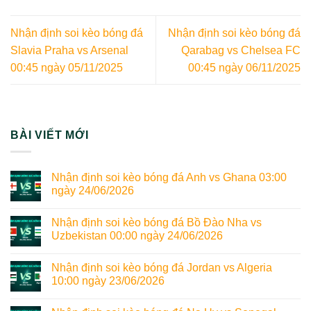
Nhận định soi kèo bóng đá
Nhận định soi kèo bóng đá
Slavia Praha vs Arsenal
Qarabag vs Chelsea FC
00:45 ngày 05/11/2025
00:45 ngày 06/11/2025
BÀI VIẾT MỚI
Nhận định soi kèo bóng đá Anh vs Ghana 03:00
ngày 24/06/2026
Nhận định soi kèo bóng đá Bồ Đào Nha vs
Uzbekistan 00:00 ngày 24/06/2026
Nhận định soi kèo bóng đá Jordan vs Algeria
10:00 ngày 23/06/2026