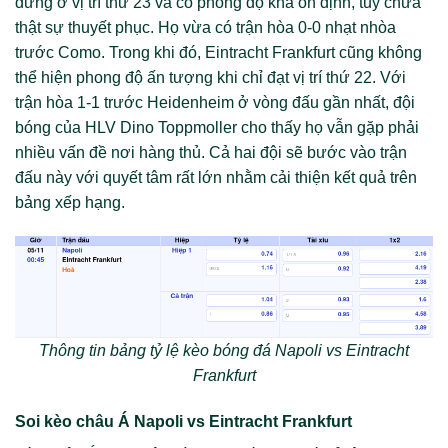
đứng ở vị trí thứ 23 và có phong độ khá ổn định, tuy chưa
thật sự thuyết phục. Họ vừa có trận hòa 0-0 nhạt nhòa
trước Como. Trong khi đó, Eintracht Frankfurt cũng không
thể hiện phong độ ấn tượng khi chỉ đạt vị trí thứ 22. Với
trận hòa 1-1 trước Heidenheim ở vòng đấu gần nhất, đội
bóng của HLV Dino Toppmoller cho thấy họ vẫn gặp phải
nhiều vấn đề nơi hàng thủ. Cả hai đội sẽ bước vào trận
đấu này với quyết tâm rất lớn nhằm cải thiện kết quả trên
bảng xếp hạng.
Thông tin bảng tỷ lệ kèo bóng đá Napoli vs Eintracht
Frankfurt
Soi kèo châu Á Napoli vs Eintracht Frankfurt