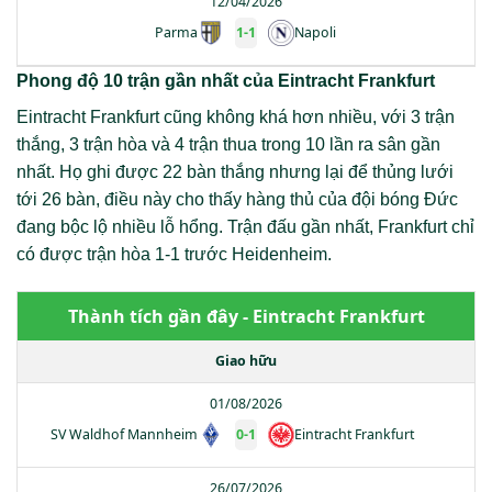
12/04/2026
Parma
1
-
1
Napoli
Phong độ 10 trận gần nhất của Eintracht Frankfurt
Eintracht Frankfurt cũng không khá hơn nhiều, với 3 trận
thắng, 3 trận hòa và 4 trận thua trong 10 lần ra sân gần
nhất. Họ ghi được 22 bàn thắng nhưng lại để thủng lưới
tới 26 bàn, điều này cho thấy hàng thủ của đội bóng Đức
đang bộc lộ nhiều lỗ hổng. Trận đấu gần nhất, Frankfurt chỉ
có được trận hòa 1-1 trước Heidenheim.
Thành tích gần đây - Eintracht Frankfurt
Giao hữu
01/08/2026
SV Waldhof Mannheim
0
-
1
Eintracht Frankfurt
26/07/2026