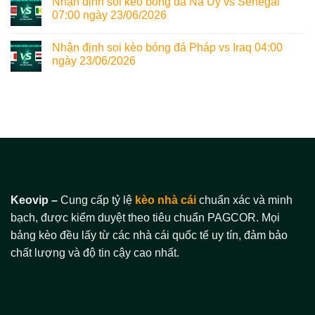
Nhận định soi kèo bóng đá Na Uy vs Senegal
07:00 ngày 23/06/2026
Nhận định soi kèo bóng đá Pháp vs Iraq 04:00
ngày 23/06/2026
Keovip –
Cung cấp tỷ lệ
kèo nhà cái
chuẩn xác và minh
bạch, được kiểm duyệt theo tiêu chuẩn PAGCOR. Mọi
bảng kèo đều lấy từ các nhà cái quốc tế uy tín, đảm bảo
chất lượng và độ tin cậy cao nhất.