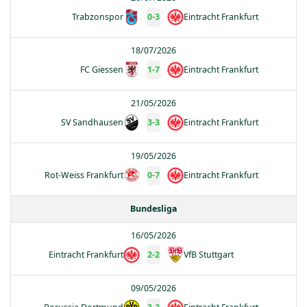
Trabzonspor
0
-
3
Eintracht Frankfurt
18/07/2026
FC Giessen
1
-
7
Eintracht Frankfurt
21/05/2026
SV Sandhausen
3
-
3
Eintracht Frankfurt
19/05/2026
Rot-Weiss Frankfurt
0
-
7
Eintracht Frankfurt
Bundesliga
16/05/2026
Eintracht Frankfurt
2
-
2
VfB Stuttgart
09/05/2026