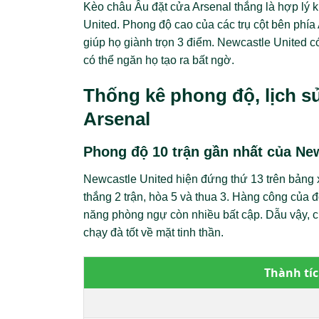
Kèo châu Âu đặt cửa Arsenal thắng là hợp lý k
United. Phong độ cao của các trụ cột bên phía
giúp họ giành trọn 3 điểm. Newcastle United 
có thể ngăn họ tạo ra bất ngờ.
Thống kê phong độ, lịch s
Arsenal
Phong độ 10 trận gần nhất của Ne
Newcastle United hiện đứng thứ 13 trên bảng x
thắng 2 trận, hòa 5 và thua 3. Hàng công của 
năng phòng ngự còn nhiều bất cập. Dẫu vậy, ch
chạy đà tốt về mặt tinh thần.
Thành tíc