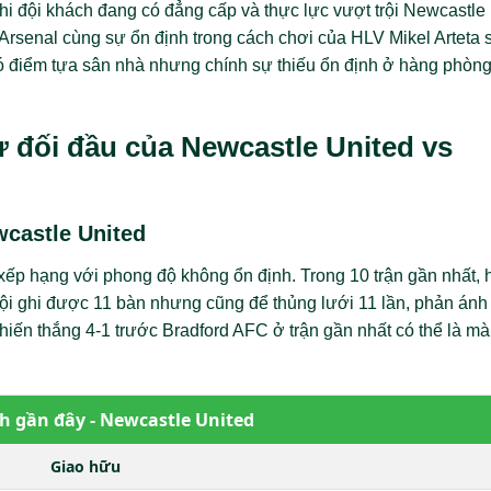
hi đội khách đang có đẳng cấp và thực lực vượt trội Newcastle
 Arsenal cùng sự ổn định trong cách chơi của HLV Mikel Arteta 
có điểm tựa sân nhà nhưng chính sự thiếu ổn định ở hàng phòn
ử đối đầu của Newcastle United vs
wcastle United
ếp hạng với phong độ không ổn định. Trong 10 trận gần nhất, 
đội ghi được 11 bàn nhưng cũng để thủng lưới 11 lần, phản ánh
iến thắng 4-1 trước Bradford AFC ở trận gần nhất có thể là m
h gần đây - Newcastle United
Giao hữu