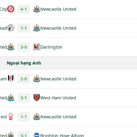
City
4
-
1
Newcastle United
ead
1
-
1
Newcastle United
ited
3
-
0
Darlington
Ngoại hạng Anh
ham
2
-
0
Newcastle United
ited
3
-
1
West Ham United
rest
1
-
1
Newcastle United
ited
3
-
1
Brighton Hove Albion