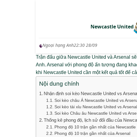
Newcastle United
Ngoại hạng Anh
22:30
28/09
Trận đấu giữa Newcastle United và Arsenal sẽ
Anh. Arsenal với phong độ ấn tượng đang khao 
khi Newcastle United cần một kết quả tốt để cả
Nội dung chính
Nhận định soi kèo Newcastle United vs Arsena
Soi kèo châu Á Newcastle United vs Arsen
Soi kèo tài xỉu Newcastle United vs Arsena
Soi kèo Châu âu Newcastle United vs Arse
Thống kê phong độ, lịch sử đối đầu của Newca
Phong độ 10 trận gần nhất của Newcastle 
Phong độ 10 trận gần nhất của Arsenal