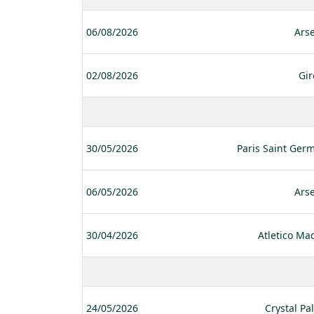
06/08/2026
Ars
02/08/2026
Gi
30/05/2026
Paris Saint Ger
06/05/2026
Ars
30/04/2026
Atletico Ma
24/05/2026
Crystal Pa