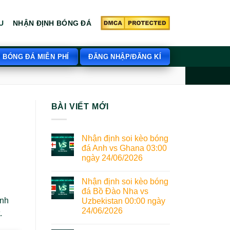
U
NHẬN ĐỊNH BÓNG ĐÁ
 BÓNG ĐÁ MIỄN PHÍ
ĐĂNG NHẬP/ĐĂNG KÍ
BÀI VIẾT MỚI
Nhận định soi kèo bóng
đá Anh vs Ghana 03:00
ngày 24/06/2026
Nhận định soi kèo bóng
đá Bồ Đào Nha vs
ính
Uzbekistan 00:00 ngày
24/06/2026
.