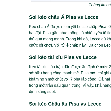
Thông tin bả
Soi kèo châu Á Pisa vs Lecce
Kèo châu Á được niêm yết Lecce chấp Pisa -0/0
hai đội. Pisa gần như không có nhiều yếu tố t
thủ quá mong manh. Trong khi đó, Lecce dù kh
chức lối chơi. Với tỷ lệ chấp này, lựa chọn Lec
Soi kèo tài xỉu Pisa vs Lecce
Kèo tài xỉu của trận đấu được ấn định ở mức 
sở hữu hàng công mạnh mẽ. Pisa mới chỉ ghi đ
khẩm hơn một chút với 7 pha lập công. Cả hai 
trong một trận đấu quan trọng. Vì vậy, khả nă
định sáng suốt.
Soi kèo Châu âu Pisa vs Lecce