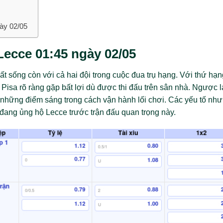
ày 02/05
Lecce 01:45 ngày 02/05
t sống còn với cả hai đội trong cuộc đua trụ hạng. Với thứ hạn
Pisa rõ ràng gặp bất lợi dù được thi đấu trên sân nhà. Ngược lạ
những điểm sáng trong cách vận hành lối chơi. Các yếu tố như 
u đang ủng hộ Lecce trước trận đấu quan trọng này.