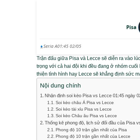
Pisa
Seria A
01:45
02/05
Trận đấu giữa Pisa và Lecce sẽ diễn ra vào lú
trọng với cả hai đội khi đều đang ở nhóm cuối
thiện tình hình hay Lecce sẽ khẳng định sức 
Nội dung chính
Nhận định soi kèo Pisa vs Lecce 01:45 ngày 0
Soi kèo châu Á Pisa vs Lecce
Soi kèo tài xỉu Pisa vs Lecce
Soi kèo Châu âu Pisa vs Lecce
Thống kê phong độ, lịch sử đối đầu của Pisa 
Phong độ 10 trận gần nhất của Pisa
Phong độ 10 trận gần nhất của Lecce