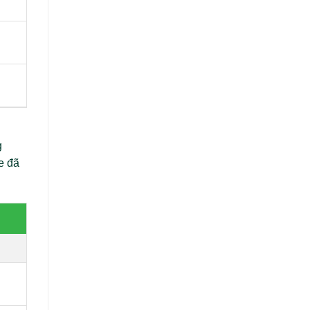
g
e đã