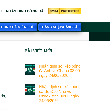
U
NHẬN ĐỊNH BÓNG ĐÁ
 BÓNG ĐÁ MIỄN PHÍ
ĐĂNG NHẬP/ĐĂNG KÍ
BÀI VIẾT MỚI
Nhận định soi kèo bóng
đá Anh vs Ghana 03:00
ngày 24/06/2026
Nhận định soi kèo bóng
đá Bồ Đào Nha vs
 đá,
Uzbekistan 00:00 ngày
24/06/2026