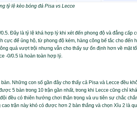
ng tỷ lệ kèo bóng đá Pisa vs Lecce
.5. Đây là tỷ lệ khá hợp lý khi xét đến phong độ và đẳng cấp 
ích cực để ủng hộ, từ phong độ kém, hàng công bế tắc cho đến 
ông quá vượt trội nhưng vẫn cho thấy sự ổn định hơn về mặt tổ
ce -0/0.5 là hoàn toàn hợp lý.
2 bàn. Những con số gần đây cho thấy cả Pisa và Lecce đều kh
ược 5 bàn trong 10 trận gần nhất, trong khi Lecce cũng chỉ kh
đội đều có thiên hướng chơi thận trọng và ưu tiên sự chắc chắ
ng cao trận này khó có được hơn 2 bàn thắng và chọn Xỉu 2 là qu