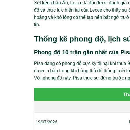
Xét kèo châu Âu, Lecce là đội được đánh giá c
độ và thực lực hiện tại của Lecce cho thấy sự
hoảng và khó lòng có thể tạo nên bất ngờ trướ
tin.
Thống kê phong độ, lịch sử
Phong độ 10 trận gần nhất của Pis
Pisa đang có phong độ cực kỳ tệ hại khi thua 9
được 5 bàn trong khi hàng thủ để thủng lưới tớ
Với phong độ này, Pisa thực sự đứng trước ngu
Th
19/07/2026