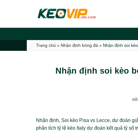
Bỏ
qua
nội
dung
Trang chủ
»
Nhận định bóng đá
»
Nhận định soi kè
Nhận định soi kèo b
ĐĂ
Nhận định, Soi kèo Pisa vs Lecce, dự đoán gi
phân tích tỷ lệ kèo Italy dự đoán kết quả tỷ số