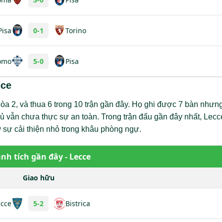
Pisa
0
-
1
Torino
omo
5
-
0
Pisa
cce
òa 2, và thua 6 trong 10 trận gần đây. Họ ghi được 7 bàn nhưn
thủ vẫn chưa thực sự an toàn. Trong trận đấu gần đây nhất, Lecc
y sự cải thiện nhỏ trong khâu phòng ngự.
nh tích gần đây - Lecce
Giao hữu
ecce
5
-
2
Bistrica