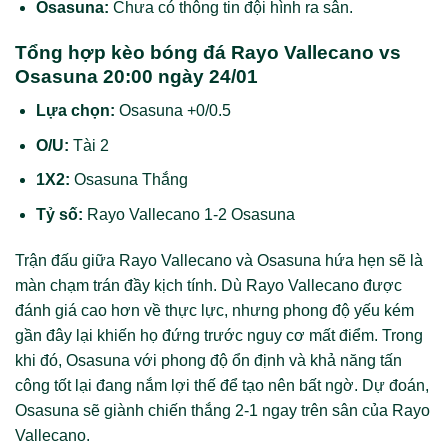
Osasuna:
Chưa có thông tin đội hình ra sân.
Tổng hợp kèo bóng đá Rayo Vallecano vs
Osasuna 20:00 ngày 24/01
Lựa chọn:
Osasuna +0/0.5
O/U:
Tài 2
1X2:
Osasuna Thắng
Tỷ số:
Rayo Vallecano 1-2 Osasuna
Trận đấu giữa Rayo Vallecano và Osasuna hứa hẹn sẽ là
màn chạm trán đầy kịch tính. Dù Rayo Vallecano được
đánh giá cao hơn về thực lực, nhưng phong độ yếu kém
gần đây lại khiến họ đứng trước nguy cơ mất điểm. Trong
khi đó, Osasuna với phong độ ổn định và khả năng tấn
công tốt lại đang nắm lợi thế để tạo nên bất ngờ. Dự đoán,
Osasuna sẽ giành chiến thắng 2-1 ngay trên sân của Rayo
Vallecano.