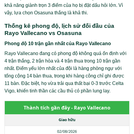
khả năng giành trọn 3 điểm của họ bị đặt dấu hỏi lớn. Vì
vậy, lựa chọn Osasuna thắng là khả thi.
Thống kê phong độ, lịch sử đối đầu của
Rayo Vallecano vs Osasuna
Phong độ 10 trận gần nhất của Rayo Vallecano
Rayo Vallecano đang có phong độ không quá ổn định với
4 trận thắng, 2 trận hòa và 4 trận thua trong 10 trận gần
nhất. Điểm yếu lớn nhất của đội là hàng phòng ngự với
tổng cộng 14 bàn thua, trong khi hàng công chỉ ghi được
11 bàn. Đặc biệt, họ vừa trải qua thất bại 0-3 trước Celta
Vigo, khiến tinh thần các cầu thủ có phần lung lay.
Thành tích gần đây - Rayo Vallecano
Giao hữu
02/08/2026