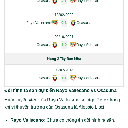
Osasuna
2
-
1
Rayo Vallecano
13/02/2022
Rayo Vallecano
0
-
3
Osasuna
02/10/2021
Osasuna
1
-
0
Rayo Vallecano
Hạng 2 Tây Ban Nha
03/02/2018
Osasuna
1
-
1
Rayo Vallecano
Đội hình ra sân dự kiến Rayo Vallecano vs Osasuna
Huấn luyện viên của Rayo Vallecano là Inigo Perez trong
khi vị thuyền trưởng của Osasuna là Alessio Lisci.
Rayo Vallecano:
Chưa có thông tin đội hình ra sân.