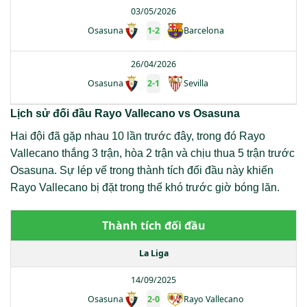
03/05/2026
Osasuna
1
-
2
Barcelona
26/04/2026
Osasuna
2
-
1
Sevilla
Lịch sử đối đầu Rayo Vallecano vs Osasuna
Hai đội đã gặp nhau 10 lần trước đây, trong đó Rayo
Vallecano thắng 3 trận, hòa 2 trận và chịu thua 5 trận trước
Osasuna. Sự lép vế trong thành tích đối đầu này khiến
Rayo Vallecano bị đặt trong thế khó trước giờ bóng lăn.
Thành tích đối đầu
La Liga
14/09/2025
Osasuna
2
-
0
Rayo Vallecano