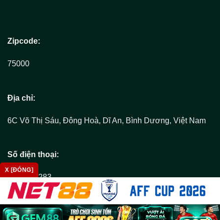
Zipcode:
75000
Địa chỉ:
6C Võ Thị Sáu, Đông Hoà, Dĩ An, Bình Dương, Việt Nam
Số điện thoại:
X [ĐÓNG]
0914772283
Email: