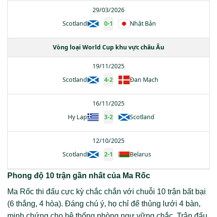
29/03/2026
Nhật Bản
Scotland
0
-
1
Vòng loại World Cup khu vực châu Âu
19/11/2025
Scotland
4
-
2
Đan Mạch
16/11/2025
Hy Lạp
3
-
2
Scotland
12/10/2025
Scotland
2
-
1
Belarus
Phong độ 10 trận gần nhất của Ma Rốc
Ma Rốc thi đấu cực kỳ chắc chắn với chuỗi 10 trận bất bại
(6 thắng, 4 hòa). Đáng chú ý, họ chỉ để thủng lưới 4 bàn,
minh chứng cho hệ thống phòng ngự vững chắc. Trận đấu