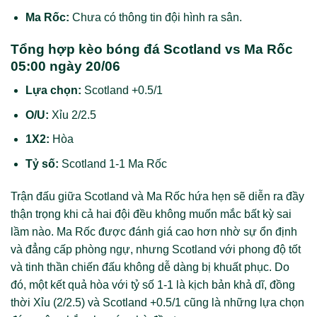
Ma Rốc:
Chưa có thông tin đội hình ra sân.
Tổng hợp kèo bóng đá Scotland vs Ma Rốc
05:00 ngày 20/06
Lựa chọn:
Scotland +0.5/1
O/U:
Xỉu 2/2.5
1X2:
Hòa
Tỷ số:
Scotland 1-1 Ma Rốc
Trận đấu giữa Scotland và Ma Rốc hứa hẹn sẽ diễn ra đầy
thận trọng khi cả hai đội đều không muốn mắc bất kỳ sai
lầm nào. Ma Rốc được đánh giá cao hơn nhờ sự ổn định
và đẳng cấp phòng ngự, nhưng Scotland với phong độ tốt
và tinh thần chiến đấu không dễ dàng bị khuất phục. Do
đó, một kết quả hòa với tỷ số 1-1 là kịch bản khả dĩ, đồng
thời Xỉu (2/2.5) và Scotland +0.5/1 cũng là những lựa chọn