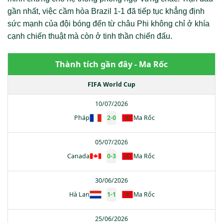
gần nhất, việc cầm hòa Brazil 1-1 đã tiếp tục khẳng định
sức mạnh của đội bóng đến từ châu Phi không chỉ ở khía
cạnh chiến thuật mà còn ở tinh thần chiến đấu.
Thành tích gần đây - Ma Rốc
FIFA World Cup
10/07/2026
Pháp
2
-
0
Ma Rốc
05/07/2026
Canada
0
-
3
Ma Rốc
30/06/2026
Hà Lan
1
-
1
Ma Rốc
25/06/2026