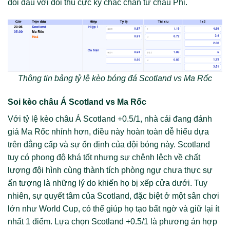
đối đầu với đối thủ cực kỳ chắc chắn từ châu Phi.
Thông tin bảng tỷ lệ kèo bóng đá Scotland vs Ma Rốc
Soi kèo châu Á Scotland vs Ma Rốc
Với tỷ lệ kèo châu Á Scotland +0.5/1, nhà cái đang đánh
giá Ma Rốc nhỉnh hơn, điều này hoàn toàn dễ hiểu dựa
trên đẳng cấp và sự ổn định của đội bóng này. Scotland
tuy có phong độ khá tốt nhưng sự chênh lệch về chất
lượng đội hình cùng thành tích phòng ngự chưa thực sự
ấn tượng là những lý do khiến họ bị xếp cửa dưới. Tuy
nhiên, sự quyết tâm của Scotland, đặc biệt ở một sân chơi
lớn như World Cup, có thể giúp họ tạo bất ngờ và giữ lại ít
nhất 1 điểm. Lựa chọn Scotland +0.5/1 là phương án hợp