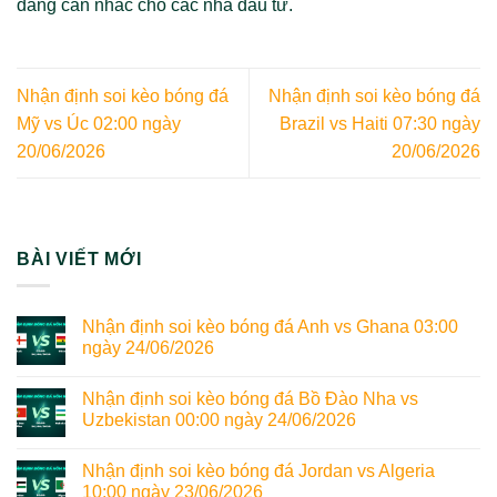
đáng cân nhắc cho các nhà đầu tư.
Nhận định soi kèo bóng đá
Nhận định soi kèo bóng đá
Mỹ vs Úc 02:00 ngày
Brazil vs Haiti 07:30 ngày
20/06/2026
20/06/2026
BÀI VIẾT MỚI
Nhận định soi kèo bóng đá Anh vs Ghana 03:00
ngày 24/06/2026
Nhận định soi kèo bóng đá Bồ Đào Nha vs
Uzbekistan 00:00 ngày 24/06/2026
Nhận định soi kèo bóng đá Jordan vs Algeria
10:00 ngày 23/06/2026