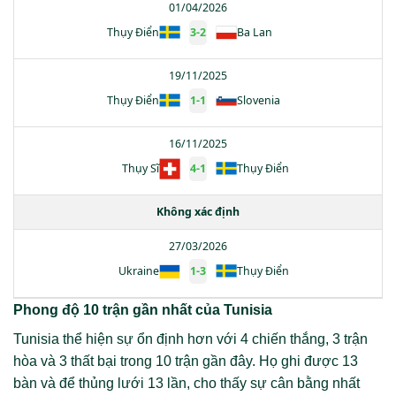
01/04/2026
Thụy Điển
3
-
2
Ba Lan
19/11/2025
Thụy Điển
1
-
1
Slovenia
16/11/2025
Thụy Sĩ
4
-
1
Thụy Điển
Không xác định
27/03/2026
Ukraine
1
-
3
Thụy Điển
Phong độ 10 trận gần nhất của Tunisia
Tunisia thể hiện sự ổn định hơn với 4 chiến thắng, 3 trận
hòa và 3 thất bại trong 10 trận gần đây. Họ ghi được 13
bàn và để thủng lưới 13 lần, cho thấy sự cân bằng nhất