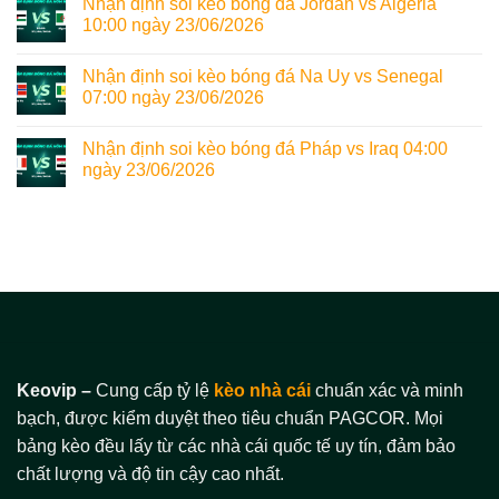
Nhận định soi kèo bóng đá Jordan vs Algeria
10:00 ngày 23/06/2026
Nhận định soi kèo bóng đá Na Uy vs Senegal
07:00 ngày 23/06/2026
Nhận định soi kèo bóng đá Pháp vs Iraq 04:00
ngày 23/06/2026
Keovip –
Cung cấp tỷ lệ
kèo nhà cái
chuẩn xác và minh
bạch, được kiểm duyệt theo tiêu chuẩn PAGCOR. Mọi
bảng kèo đều lấy từ các nhà cái quốc tế uy tín, đảm bảo
chất lượng và độ tin cậy cao nhất.