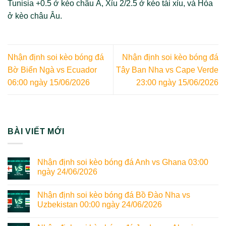
Tunisia +0.5 ở kèo châu Á, Xỉu 2/2.5 ở kèo tài xỉu, và Hòa
ở kèo châu Âu.
Nhận định soi kèo bóng đá
Nhận định soi kèo bóng đá
Bờ Biển Ngà vs Ecuador
Tây Ban Nha vs Cape Verde
06:00 ngày 15/06/2026
23:00 ngày 15/06/2026
BÀI VIẾT MỚI
Nhận định soi kèo bóng đá Anh vs Ghana 03:00
ngày 24/06/2026
Nhận định soi kèo bóng đá Bồ Đào Nha vs
Uzbekistan 00:00 ngày 24/06/2026