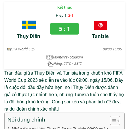
Kết thúc
Hiệp 1 :
2
-
1
5
:
1
Thụy Điển
Tunisia
FIFA World Cup
09:00
15/06
Monterrey Stadium
Nắng, 27℃～28℃
Trận đấu giữa Thụy Điển và Tunisia trong khuôn khổ FIFA
World Cup 2023 sẽ diễn ra vào lúc 09:00, ngày 15/06. Đây
là cuộc đối đầu đầy hứa hẹn, nơi Thụy Điển được đánh
giá có thực lực nhỉnh hơn, nhưng Tunisia luôn cho thấy họ
là đội bóng khó lường. Cùng soi kèo và phân tích để đưa
ra dự đoán chính xác nhất!
Nội dung chính
Nhận định soi kèo Thụy Điển vs Tunisia 09:00 ngày