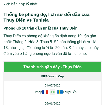
kịch bản hợp lý nhất.
Thống kê phong độ, lịch sử đối đầu của
Thụy Điển vs Tunisia
Phong độ 10 trận gần nhất của Thụy Điển
Thụy Điển có phong độ không ổn định trong 10 trận gần
nhất: Thắng 2, Hòa 3, Thua 5. Số bàn thắng ghi được là
13, nhưng lại để thủng lưới tới 20 bàn. Điều này cho thấy
điểm yếu ở hàng phòng ngự là vấn đề lớn cho họ.
Thành tích gần đây - Thụy Điển
FIFA World Cup
01/07/2026
Pháp
3
-
0
Thụy Điển
26/06/2026