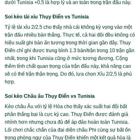
dưới Tunisia +0.5 là hợp lý và an toàn trong trận đấu này.
Soi kèo tài xỉu Thụy Điển vs Tunisia
Tỷ lệ tài xỉu 2/2.5 cho thấy nhà cái không kỳ vọng vào một
trận đấu nhiều bàn thắng. Thực tế, cả hai đội đều không có
hiệu suất ghi bàn ấn tượng trong thời gian gần đây. Thụy
Điển chỉ ghi được trung bình 1.3 bàn/trận trong 10 trận gần
nhất, trong khi Tunisia cũng ở mức tương đương. Cộng
thêm tính chất quan trọng của trận đấu này, khả năng cao
sẽ có thế trận thận trọng. Do đó, lựa chọn Xỉu 2/2.5 là phù
hợp.
Soi kèo Châu âu Thụy Điển vs Tunisia
Kèo châu Âu với tỷ lệ Hòa cho thấy xác suất hai đội bất
phân thắng bại là cực kỳ cao. Thụy Điển được đánh giá
nhỉnh hơn nhưng chưa đủ để áp đảo hoàn toàn Tunisia.
Lối chơi chắc chắn của đại diện châu Phi cùng sự bất ổn
trong phòng ngự của Thụy Điển khiến một kết quả hòa là