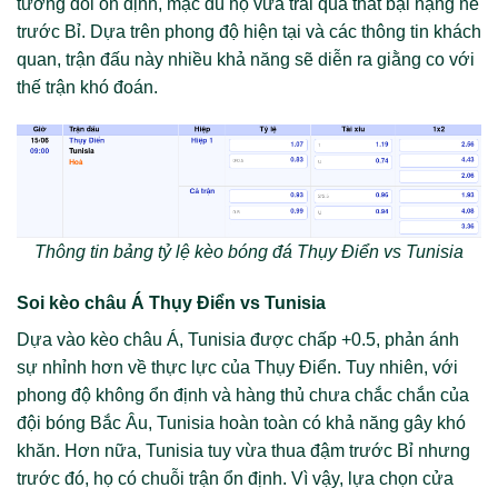
tương đối ổn định, mặc dù họ vừa trải qua thất bại nặng nề
trước Bỉ. Dựa trên phong độ hiện tại và các thông tin khách
quan, trận đấu này nhiều khả năng sẽ diễn ra giằng co với
thế trận khó đoán.
Thông tin bảng tỷ lệ kèo bóng đá Thụy Điển vs Tunisia
Soi kèo châu Á Thụy Điển vs Tunisia
Dựa vào kèo châu Á, Tunisia được chấp +0.5, phản ánh
sự nhỉnh hơn về thực lực của Thụy Điển. Tuy nhiên, với
phong độ không ổn định và hàng thủ chưa chắc chắn của
đội bóng Bắc Âu, Tunisia hoàn toàn có khả năng gây khó
khăn. Hơn nữa, Tunisia tuy vừa thua đậm trước Bỉ nhưng
trước đó, họ có chuỗi trận ổn định. Vì vậy, lựa chọn cửa