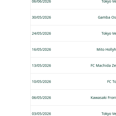
06/06/2026
Tokyo V
30/05/2026
Gamba Os
24/05/2026
Tokyo V
16/05/2026
Mito Holly
13/05/2026
FC Machida Ze
10/05/2026
FC T
06/05/2026
Kawasaki Fron
03/05/2026
Tokyo V