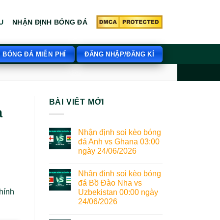
U
NHẬN ĐỊNH BÓNG ĐÁ
 BÓNG ĐÁ MIỄN PHÍ
ĐĂNG NHẬP/ĐĂNG KÍ
BÀI VIẾT MỚI
a
Nhận định soi kèo bóng
đá Anh vs Ghana 03:00
ngày 24/06/2026
Nhận định soi kèo bóng
đá Bồ Đào Nha vs
hính
Uzbekistan 00:00 ngày
24/06/2026