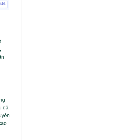
à
,
ân
ông
u đã
uyên
 cao