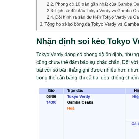
Phong độ 10 trận gần nhất của Gamba O
Lịch sử đối đầu Tokyo Verdy vs Gamba O
Đội hình ra sân dự kiến Tokyo Verdy vs 
Tổng hợp kèo bóng đá Tokyo Verdy vs Gamba
Nhận định soi kèo Tokyo V
Tokyo Verdy đang có phong độ ổn định, nhưng 
cũng chưa thể đảm bảo sự chắc chắn. Đối vớ
bật với số bàn thắng ghi được nhiều hơn nhưn
trong thế cân bằng khi cả hai đều không chiếm