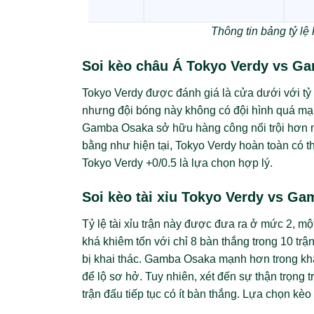
Thông tin bảng tỷ l
Soi kèo châu Á Tokyo Verdy vs G
Tokyo Verdy được đánh giá là cửa dưới với tỷ l
nhưng đội bóng này không có đội hình quá mạn
Gamba Osaka sở hữu hàng công nổi trội hơn nh
bằng như hiện tại, Tokyo Verdy hoàn toàn có 
Tokyo Verdy +0/0.5 là lựa chọn hợp lý.
Soi kèo tài xỉu Tokyo Verdy vs G
Tỷ lệ tài xỉu trận này được đưa ra ở mức 2, 
khá khiêm tốn với chỉ 8 bàn thắng trong 10 trậ
bị khai thác. Gamba Osaka mạnh hơn trong k
để lộ sơ hở. Tuy nhiên, xét đến sự thận trọng t
trận đấu tiếp tục có ít bàn thắng. Lựa chọn kèo