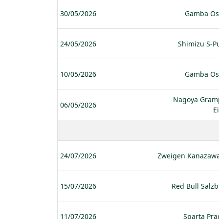
30/05/2026
Gamba Os
24/05/2026
Shimizu S-P
10/05/2026
Gamba Os
Nagoya Gram
06/05/2026
E
24/07/2026
Zweigen Kanazawa
15/07/2026
Red Bull Salz
11/07/2026
Sparta Pr