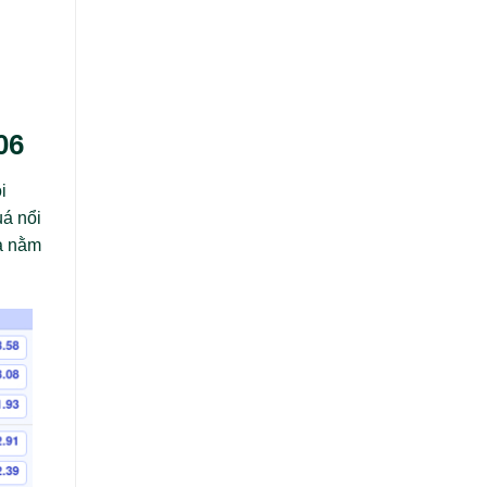
06
i
á nổi
là nằm