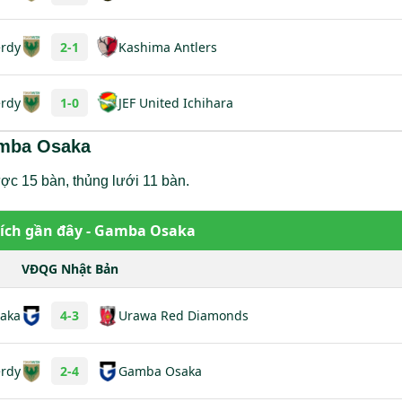
erdy
2
-
1
Kashima Antlers
erdy
1
-
0
JEF United Ichihara
amba Osaka
ợc 15 bàn, thủng lưới 11 bàn.
ích gần đây - Gamba Osaka
VĐQG Nhật Bản
aka
4
-
3
Urawa Red Diamonds
erdy
2
-
4
Gamba Osaka