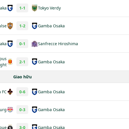
aka
1
-
1
Tokyo Verdy
ulse
1
-
2
Gamba Osaka
aka
0
-
1
Sanfrecce Hiroshima
pus
2
-
1
Gamba Osaka
ight
Giao hữu
 FC
0
-
6
Gamba Osaka
burg
0
-
3
Gamba Osaka
ague
3
-
0
Gamba Osaka