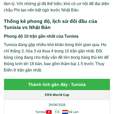
tâm lý. Với những gì đã thể hiện, khó có cơ hội để đại diện
châu Phi tạo nên bất ngờ trước Nhật Bản.
Thống kê phong độ, lịch sử đối đầu của
Tunisia vs Nhật Bản
Phong độ 10 trận gần nhất của Tunisia
Tunisia đang gặp nhiều khó khăn trong thời gian qua. Họ
chỉ thắng 3, hòa 3 và thua 4 trong 10 trận gần nhất. Đội
bóng cũng đang cho thấy vấn đề lớn trong hàng thủ khi để
thủng lưới tới 18 bàn, bao gồm thảm bại 1-5 trước Thụy
Điển ở trận gần nhất.
Thành tích gần đây - Tunisia
FIFA World Cup
26/06/2026
Tunisia
1
-
3
Hà Lan