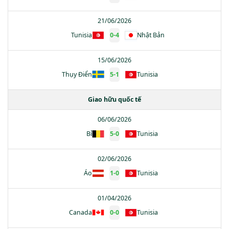
21/06/2026
Nhật Bản
Tunisia
0
-
4
15/06/2026
Thụy Điển
5
-
1
Tunisia
Giao hữu quốc tế
06/06/2026
Bỉ
5
-
0
Tunisia
02/06/2026
Áo
1
-
0
Tunisia
01/04/2026
Canada
0
-
0
Tunisia