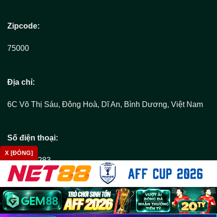
Zipcode:
75000
Địa chỉ:
6C Võ Thị Sáu, Đông Hoà, Dĩ An, Bình Dương, Việt Nam
Số điện thoại:
X [ĐÓNG]
0914772283
Email:
keovipdecom@gmail.com