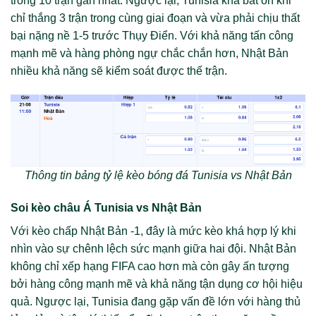
trong 10 trận gần nhất. Ngược lại, Tunisia khá bất ổn khi
chỉ thắng 3 trận trong cùng giai đoạn và vừa phải chịu thất
bại nặng nề 1-5 trước Thụy Điển. Với khả năng tấn công
mạnh mẽ và hàng phòng ngự chắc chắn hơn, Nhật Bản
nhiều khả năng sẽ kiểm soát được thế trận.
Thông tin bảng tỷ lệ kèo bóng đá Tunisia vs Nhật Bản
Soi kèo châu Á Tunisia vs Nhật Bản
Với kèo chấp Nhật Bản -1, đây là mức kèo khá hợp lý khi
nhìn vào sự chênh lệch sức mạnh giữa hai đội. Nhật Bản
không chỉ xếp hạng FIFA cao hơn mà còn gây ấn tượng
bởi hàng công mạnh mẽ và khả năng tận dụng cơ hội hiệu
quả. Ngược lại, Tunisia đang gặp vấn đề lớn với hàng thủ