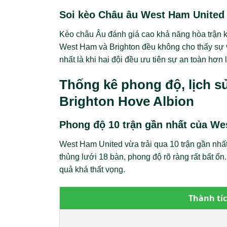
Soi kèo Châu âu West Ham United 
Kèo châu Âu đánh giá cao khả năng hòa trận kh
West Ham và Brighton đều không cho thấy sự vượ
nhất là khi hai đội đều ưu tiên sự an toàn hơn
Thống kê phong độ, lịch s
Brighton Hove Albion
Phong độ 10 trận gần nhất của We
West Ham United vừa trải qua 10 trận gần nhất
thủng lưới 18 bàn, phong độ rõ ràng rất bất ổ
quả khá thất vọng.
Thành tí