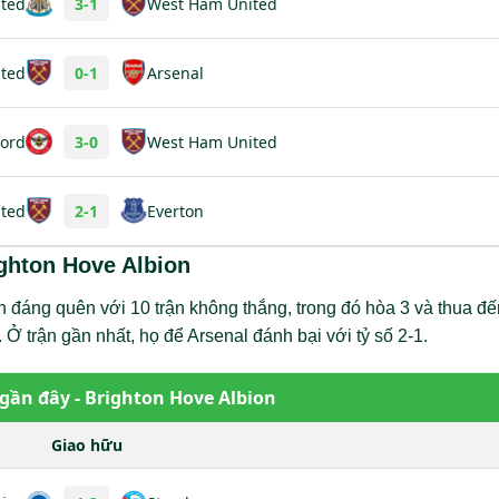
ited
3
-
1
West Ham United
ted
0
-
1
Arsenal
ford
3
-
0
West Ham United
ted
2
-
1
Everton
ighton Hove Albion
n đáng quên với 10 trận không thắng, trong đó hòa 3 và thua đế
 Ở trận gần nhất, họ để Arsenal đánh bại với tỷ số 2-1.
gần đây - Brighton Hove Albion
Giao hữu