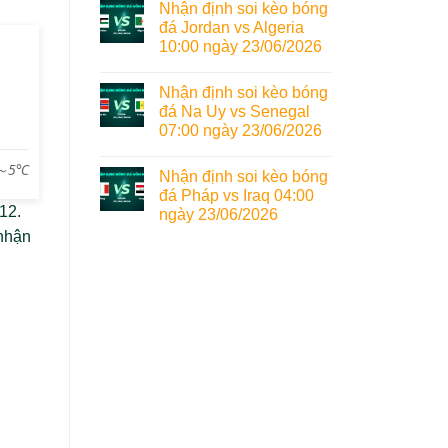
Nhận định soi kèo bóng
đá Jordan vs Algeria
10:00 ngày 23/06/2026
Nhận định soi kèo bóng
đá Na Uy vs Senegal
07:00 ngày 23/06/2026
℃～5℃
Nhận định soi kèo bóng
đá Pháp vs Iraq 04:00
12.
ngày 23/06/2026
 nhận