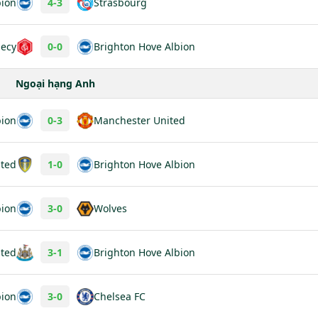
bion
4
-
3
Strasbourg
ecy
0
-
0
Brighton Hove Albion
Ngoại hạng Anh
bion
0
-
3
Manchester United
ited
1
-
0
Brighton Hove Albion
bion
3
-
0
Wolves
ited
3
-
1
Brighton Hove Albion
bion
3
-
0
Chelsea FC