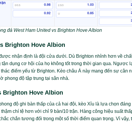
bóng đá West Ham United vs Brighton Hove Albion
s Brighton Hove Albion
được nhận định là đội cửa dưới. Dù Brighton nhỉnh hơn về chấ
tận dụng cơ hội của họ không tốt trong thời gian qua. Ngược lạ
 thác điểm yếu từ Brighton. Kèo châu Á này mang đến sự cân 
 phong độ tập trung tại sân nhà.
s Brighton Hove Albion
 phong độ ghi bàn thấp của cả hai đội, kèo Xỉu là lựa chọn đáng 
 thậm chí tệ hơn với chỉ 9 bàn/10 trận. Hàng công hiệu suất thấ
chắc chắn tương đối trong một số thời điểm quan trọng. Vì vậy, 