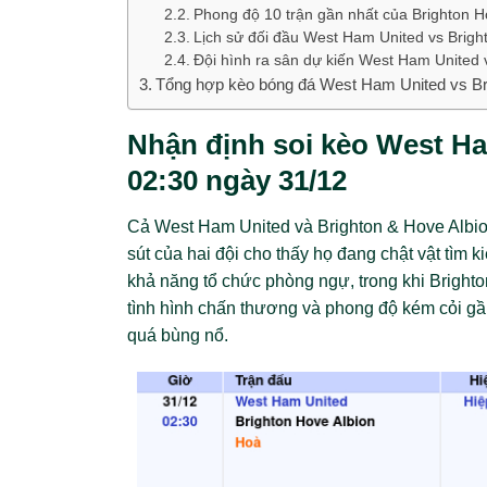
Phong độ 10 trận gần nhất của Brighton H
Lịch sử đối đầu West Ham United vs Brigh
Đội hình ra sân dự kiến West Ham United 
Tổng hợp kèo bóng đá West Ham United vs Bri
Nhận định soi kèo West Ha
02:30 ngày 31/12
Cả West Ham United và Brighton & Hove Albio
sút của hai đội cho thấy họ đang chật vật tìm
khả năng tổ chức phòng ngự, trong khi Brighton
tình hình chấn thương và phong độ kém cỏi gầ
quá bùng nổ.