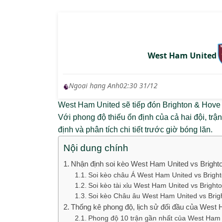
West Ham United
Ngoại hạng Anh
02:30
31/12
West Ham United sẽ tiếp đón Brighton & Hove 
Với phong độ thiếu ổn định của cả hai đội, trậ
định và phân tích chi tiết trước giờ bóng lăn.
Nội dung chính
Nhận định soi kèo West Ham United vs Bright
Soi kèo châu Á West Ham United vs Bright
Soi kèo tài xỉu West Ham United vs Bright
Soi kèo Châu âu West Ham United vs Brig
Thống kê phong độ, lịch sử đối đầu của West 
Phong độ 10 trận gần nhất của West Ham 