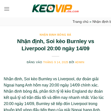
Bỏ
qua
×
nội
dung
Trang chủ
»
Nhận định 
NHẬN ĐỊNH BÓNG ĐÁ
Nhận định, Soi kèo Burnley vs
Liverpool 20:00 ngày 14/09
ĐĂNG VÀO
THÁNG 9 14, 2025
BỞI
ADMIN
Nhận định, Soi kèo Burnley vs Liverpool, dự đoán giải
Ngoại hạng Anh hôm nay 20:00 ngày 14/09 chính xác.
Nhận định bóng đá, phân tích tỷ lệ kèo England dự đoán
kết quả tỷ số trận đấu tối và đêm nay nhanh nhất. Vào lúc
20:00 ngày 14/09, Burnley sẽ tiếp đón Liverpool trong
khuôn khổ vòng đấu tiếp theo của giải Ngoại hạng Anh.