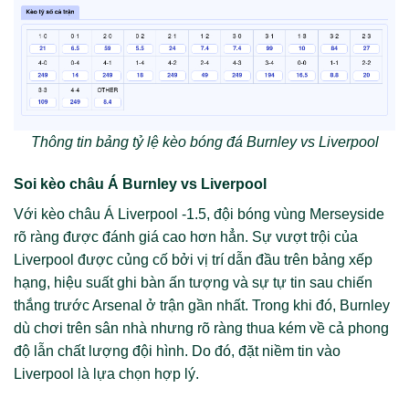
Thông tin bảng tỷ lệ kèo bóng đá Burnley vs Liverpool
Soi kèo châu Á Burnley vs Liverpool
Với kèo châu Á Liverpool -1.5, đội bóng vùng Merseyside
rõ ràng được đánh giá cao hơn hẳn. Sự vượt trội của
Liverpool được củng cố bởi vị trí dẫn đầu trên bảng xếp
hạng, hiệu suất ghi bàn ấn tượng và sự tự tin sau chiến
thắng trước Arsenal ở trận gần nhất. Trong khi đó, Burnley
dù chơi trên sân nhà nhưng rõ ràng thua kém về cả phong
độ lẫn chất lượng đội hình. Do đó, đặt niềm tin vào
Liverpool là lựa chọn hợp lý.