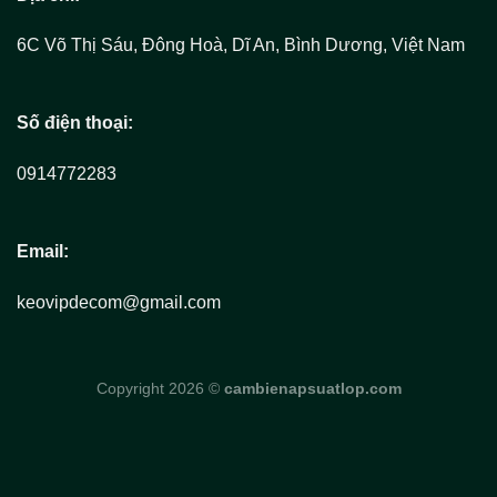
6C Võ Thị Sáu, Đông Hoà, Dĩ An, Bình Dương, Việt Nam
Số điện thoại:
X [ĐÓNG]
0914772283
Email:
keovipdecom@gmail.com
Copyright 2026 ©
cambienapsuatlop.com