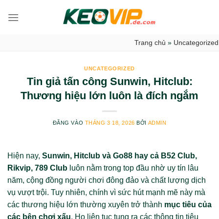
Bỏ
qua
×
nội
dung
Trang chủ
»
Uncategorized
UNCATEGORIZED
Tin giả tấn công Sunwin, Hitclub:
Thương hiệu lớn luôn là đích ngắm
ĐĂNG VÀO
THÁNG 3 18, 2026
BỞI
ADMIN
Hiện nay,
Sunwin, Hitclub và Go88 hay cả B52 Club,
Rikvip, 789 Club
luôn nằm trong top đầu nhờ uy tín lâu
năm, cộng đồng người chơi đông đảo và chất lượng dịch
vụ vượt trội. Tuy nhiên, chính vì sức hút mạnh mẽ này mà
các thương hiệu lớn thường xuyên trở thành
mục tiêu của
các bên chơi xấu
. Họ liên tục tung ra các thông tin tiêu