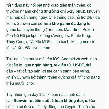
Nền tảng này nổi bật nhờ giao diện thân thiện, đổi
thưởng nhanh chóng (
thường chỉ 5-15 phút
), khuyến
mãi hấp dẫn hàng ngày, tỷ lệ thắng cao, hỗ trợ 24/7 đa
kênh. Sunwin còn sở hữu
kho game đa dạng
từ
game bài truyền thống (Tiến Lên, Mậu Binh, Poker)
đến Nổ Hũ jackpot khủng (Avengers, Pirate King,
Thủy Cung), Tài Xỉu MD5 minh bạch, Mini game siêu
tốc và Xóc Đĩa livestream.
Tương thích mượt mà trên iOS, Android và web, nạp
rút tiện lợi qua
ngân hàng, ví điện tử, USDT, thẻ
cào
– tất cả tạo nên lợi thế cạnh tranh bền vững,
khiến Sunwin trở thành “thiên đường giải trí” cho hàng
triệu người chơi.
Tuy nhiên gần đây 1 tài khoản nặc danh đã tố
cáo
Sunwin rút tiền suốt 1 tuần không được
. Con
số tiền rút đưa ra là 4 tỷ đồng qua Crypto. Tin tố cáo