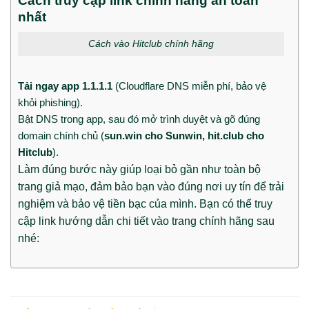
Cách truy cập link chính hãng an toàn
nhất
Cách vào Hitclub chính hãng
Tải ngay app 1.1.1.1
(Cloudflare DNS miễn phí, bảo vệ
khỏi phishing).
Bật DNS trong app, sau đó mở trình duyệt và gõ đúng
domain chính chủ (
sun.win cho Sunwin, hit.club cho
Hitclub
).
Làm đúng bước này giúp loại bỏ gần như toàn bộ
trang giả mạo, đảm bảo bạn vào đúng nơi uy tín để trải
nghiệm và bảo vệ tiền bạc của mình. Bạn có thể truy
cập link hướng dẫn chi tiết vào trang chính hãng sau
nhé: