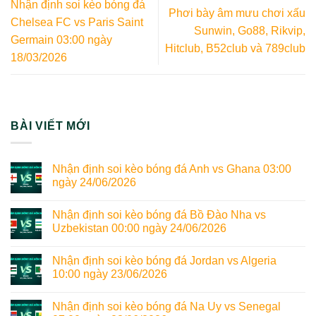
Nhận định soi kèo bóng đá
Phơi bày âm mưu chơi xấu
Chelsea FC vs Paris Saint
Sunwin, Go88, Rikvip,
Germain 03:00 ngày
Hitclub, B52club và 789club
18/03/2026
BÀI VIẾT MỚI
Nhận định soi kèo bóng đá Anh vs Ghana 03:00
ngày 24/06/2026
Nhận định soi kèo bóng đá Bồ Đào Nha vs
Uzbekistan 00:00 ngày 24/06/2026
Nhận định soi kèo bóng đá Jordan vs Algeria
10:00 ngày 23/06/2026
Nhận định soi kèo bóng đá Na Uy vs Senegal