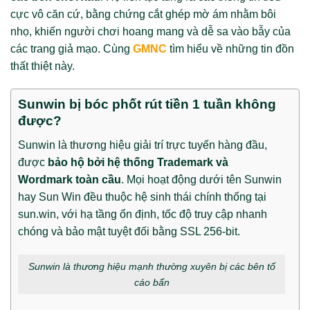
cực vô căn cứ, bằng chứng cắt ghép mờ ám nhằm bôi
nhọ, khiến người chơi hoang mang và dễ sa vào bẫy của
các trang giả mạo. Cùng
GMNC
tìm hiểu về những tin đồn
thất thiệt này.
Sunwin bị bóc phốt rút tiền 1 tuần không
được?
Sunwin là thương hiệu giải trí trực tuyến hàng đầu,
được
b
ảo hộ bởi hệ thống Trademark và
Wordmark toàn cầu
. Mọi hoạt động dưới tên Sunwin
hay Sun Win đều thuộc hệ sinh thái chính thống tại
sun.win, với hạ tầng ổn định, tốc độ truy cập nhanh
chóng và bảo mật tuyệt đối bằng SSL 256-bit.
Sunwin là thương hiệu mạnh thường xuyên bị các bên tố
cáo bẩn