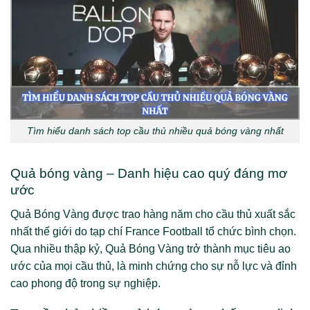
Tìm hiểu danh sách top cầu thủ nhiều quả bóng vàng nhất
Quả bóng vàng – Danh hiệu cao quý đáng mơ
ước
Quả Bóng Vàng được trao hàng năm cho cầu thủ xuất sắc
nhất thế giới do tạp chí France Football tổ chức bình chọn.
Qua nhiều thập kỷ, Quả Bóng Vàng trở thành mục tiêu ao
ước của mọi cầu thủ, là minh chứng cho sự nỗ lực và đỉnh
cao phong độ trong sự nghiệp.