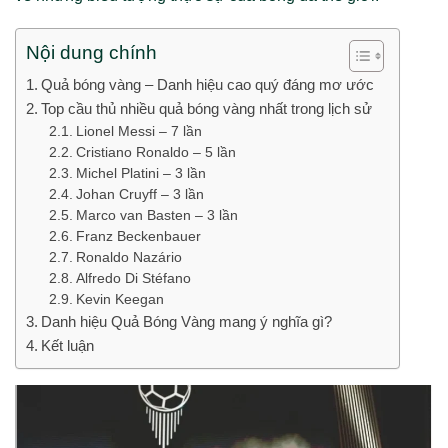
Nội dung chính
Quả bóng vàng – Danh hiệu cao quý đáng mơ ước
Top cầu thủ nhiều quả bóng vàng nhất trong lịch sử
Lionel Messi – 7 lần
Cristiano Ronaldo – 5 lần
Michel Platini – 3 lần
Johan Cruyff – 3 lần
Marco van Basten – 3 lần
Franz Beckenbauer
Ronaldo Nazário
Alfredo Di Stéfano
Kevin Keegan
Danh hiệu Quả Bóng Vàng mang ý nghĩa gì?
Kết luận