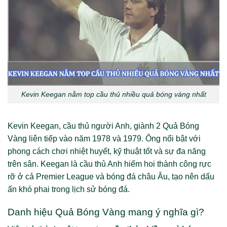
Kevin Keegan nằm top cầu thủ nhiều quả bóng vàng nhất
Kevin Keegan, cầu thủ người Anh, giành 2 Quả Bóng
Vàng liên tiếp vào năm 1978 và 1979. Ông nổi bật với
phong cách chơi nhiệt huyết, kỹ thuật tốt và sự đa năng
trên sân. Keegan là cầu thủ Anh hiếm hoi thành công rực
rỡ ở cả Premier League và bóng đá châu Âu, tạo nên dấu
ấn khó phai trong lịch sử bóng đá.
Danh hiệu Quả Bóng Vàng mang ý nghĩa gì?